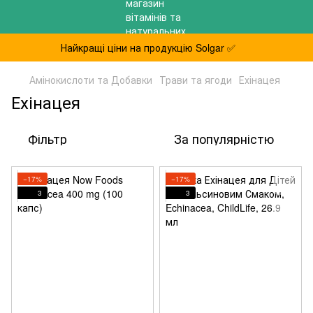
Найкращі ціни на продукцію Solgar ✅
Амінокислоти та Добавки
Трави та ягоди
Ехінацея
Ехінацея
Фільтр
За популярністю
−17%
−17%
3
3