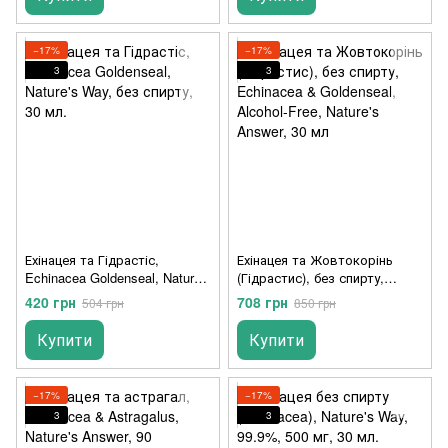
−17%
−17%
3
3
Ехінацея та Гідрастіс,
Ехінацея та Жовтокорінь
Echinacea Goldenseal, Nature's
(Гідрастис), без спирту,
Way, без спирту, 30 мл.
Echinacea & Goldenseal,
420 грн
708 грн
504 грн
850 грн
Alcohol-Free, Nature's Answer,
30 мл
Купити
Купити
−17%
−17%
3
3