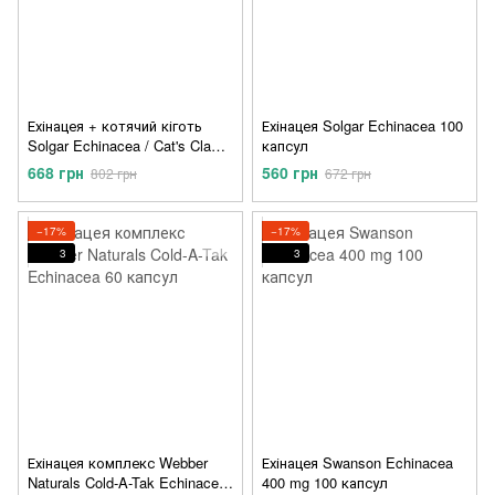
Ехінацея + котячий кіготь
Ехінацея Solgar Echinacea 100
Solgar Echinacea / Cat's Claw
капсул
Complex 60 капсул
668 грн
560 грн
802 грн
672 грн
−17%
−17%
3
3
Ехінацея комплекс Webber
Ехінацея Swanson Echinacea
Naturals Cold-A-Tak Echinacea
400 mg 100 капсул