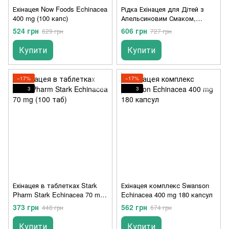
Ехінацея Now Foods Echinacea
Рідка Ехінацея для Дітей з
400 mg (100 капс)
Апельсиновим Смаком,
Echinacea, ChildLife, 26.9 мл
524 грн
606 грн
629 грн
727 грн
Купити
Купити
−17%
−17%
3
3
Ехінацея в таблетках Stark
Ехінацея комплекс Swanson
Pharm Stark Echinacea 70 mg
Echinacea 400 mg 180 капсул
(100 таб)
373 грн
562 грн
448 грн
674 грн
Купити
Купити