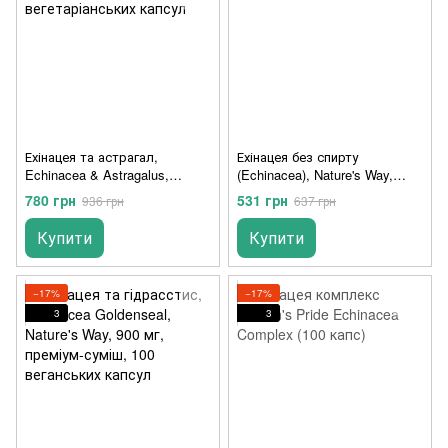
Ехінацея та астрагал,
Ехінацея без спирту
Echinacea & Astragalus,
(Echinacea), Nature's Way,
Nature's Answer, 90
99.9%, 500 мг, 30 мл.
780 грн
531 грн
936 грн
637 грн
вегетаріанських капсул
Купити
Купити
−17%
−17%
3
3