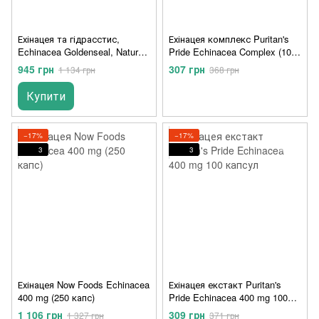
Ехінацея та гідрасстис,
Ехінацея комплекс Puritan's
Echinacea Goldenseal, Nature's
Pride Echinacea Complex (100
Way, 900 мг, преміум-суміш,
капс)
945 грн
307 грн
1 134 грн
368 грн
100 веганських капсул
Купити
−17%
−17%
3
3
Ехінацея Now Foods Echinacea
Ехінацея екстакт Puritan's
400 mg (250 капс)
Pride Echinacea 400 mg 100
капсул
1 106 грн
309 грн
1 327 грн
371 грн