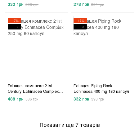
60 капсул
332 грн
278 грн
398 грн
334 грн
−17%
−17%
3
3
Ехінацея комплекс 21st
Ехінацея Piping Rock
Century Echinacea Complex
Echinacea 400 mg 180 капсул
250 mg 60 капсул
488 грн
332 грн
586 грн
398 грн
Показати ще 7 товарів