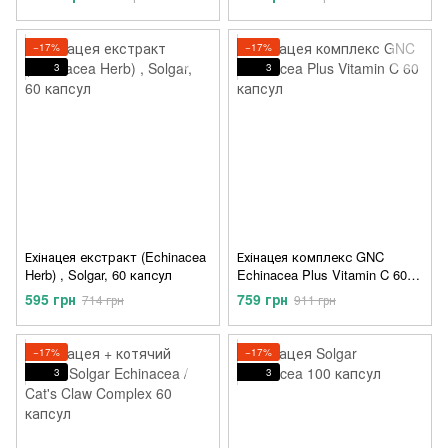
−17%
−17%
3
3
Ехінацея екстракт (Echinacea
Ехінацея комплекс GNC
Herb) , Solgar, 60 капсул
Echinacea Plus Vitamin C 60
капсул
595 грн
759 грн
714 грн
911 грн
−17%
−17%
3
3