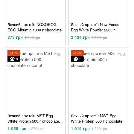
Яєчний протеїн NOSOROG
Яєчний протеїн Now Foods
EGG Albumin 1000 г chocolate
Egg White Powder 2268 г
873 грн
2 434 грн
1 048 грн
2 921 грн
−17%
−17%
3
3
Яєчний протеїн MST Egg
Яєчний протеїн MST Egg
White Protein 500 г chocolate-
White Protein 500 г chocolate
coconut
1 058 грн
1 019 грн
1 270 грн
1 223 грн