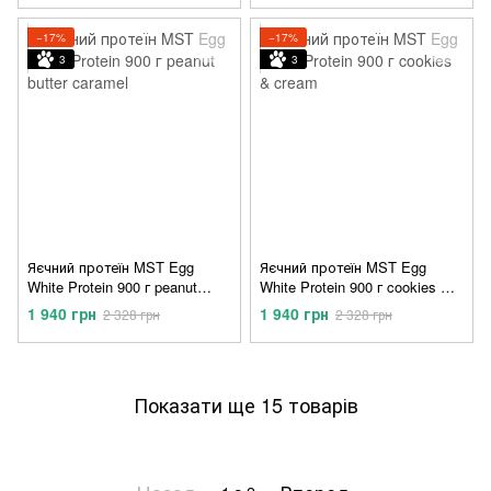
−17%
−17%
3
3
Яєчний протеїн MST Egg
Яєчний протеїн MST Egg
White Protein 900 г peanut
White Protein 900 г cookies &
butter caramel
cream
1 940 грн
1 940 грн
2 328 грн
2 328 грн
Показати ще 15 товарів