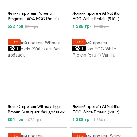
Яєчний протеїн Powerful
Яєчний протеїн AllNutrition
Progress 100% EGG Protein (1
EGG White Protein (510 г)
кг) ваніль
Chocolate
522 грн
1 388 грн
626 грн
1 666 грн
−17%
−17%
3
3
Яєчний протеїн Willmax Egg
Яєчний протеїн AllNutrition
Protein (900 г) егг без добавок
EGG White Protein (510 г)
Vanilla
894 грн
1 388 грн
1 073 грн
1 666 грн
−17%
−17%