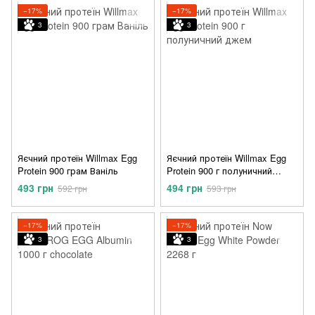
−17%
−17%
3
3
Яєчний протеїн Willmax Egg
Яєчний протеїн Willmax Egg
Protein 900 грам Ваніль
Protein 900 г полуничний
джем
493 грн
494 грн
592 грн
593 грн
−17%
−17%
3
3