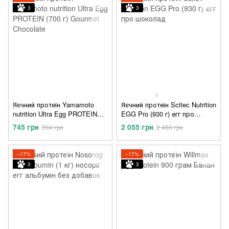
3
3
1
Яєчний протеїн Yamamoto
Яєчний протеїн Scitec Nutrition
nutrition Ultra Egg PROTEIN
EGG Pro (930 г) егг про
(700 г) Gourmet Chocolate
шоколад
745 грн
2 055 грн
894 грн
2 466 грн
−17%
−17%
3
3