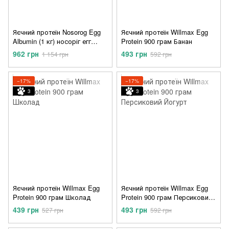
Яєчний протеїн Nosorog Egg
Яєчний протеїн Willmax Egg
Albumin (1 кг) носоріг егг
Protein 900 грам Банан
альбумін без добавок
962 грн
493 грн
1 154 грн
592 грн
−17%
−17%
3
3
Яєчний протеїн Willmax Egg
Яєчний протеїн Willmax Egg
Protein 900 грам Школад
Protein 900 грам Персиковий
Йогурт
439 грн
493 грн
527 грн
592 грн