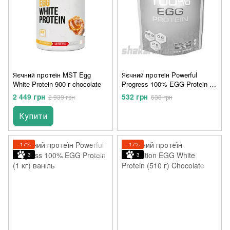
Яєчний протеїн MST Egg
Яєчний протеїн Powerful
White Protein 900 г chocolate
Progress 100% EGG Protein (1
кг) шоколад
2 449 грн
532 грн
2 939 грн
638 грн
Купити
−17%
−17%
3
3