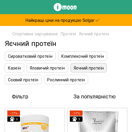
Найкращі ціни на продукцію Solgar ✅
Спортивне харчування
Протеїн
Яєчний протеїн
Яєчний протеїн
Сироватковий протеїн
Комплексний протеїн
Казеїн
Яловичий протеїн
Яєчний протеїн
Соєвий протеїн
Рослинний протеїн
Фільтр
За популярністю
−17%
−17%
3
3