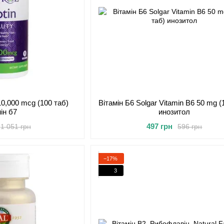
 10,000 mcg (100 таб)
Вітамін Б6 Solgar Vitamin B6 50 mg (
мін б7
инозитол
497 грн
1 051 грн
596 грн
−17%
3