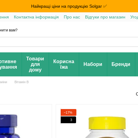
Найкращі ціни на продукцію Solgar ✅
ення
Контактна інформація
Про нас
Відгуки про магазин
Уго
нити вам?
Товари
ртивне
Корисна
для
Набори
Бренди
ування
їжа
дому
аміни
Вітамін B
−17%
3