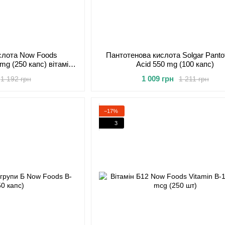
слота Now Foods
Пантотенова кислота Solgar Panto
 mg (250 капс) вітамін
Acid 550 mg (100 капс)
б5
1 009 грн
1 192 грн
1 211 грн
−17%
3