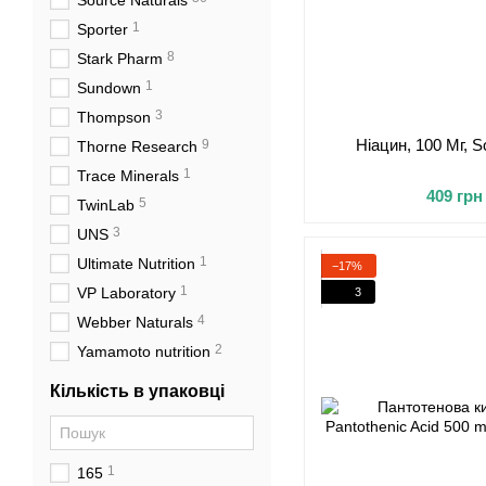
Source Naturals
1
Sporter
8
Stark Pharm
1
Sundown
3
Thompson
Ніацин, 100 Мг, S
9
Thorne Research
1
Trace Minerals
409 грн
5
TwinLab
3
UNS
1
Ultimate Nutrition
−17%
1
VP Laboratory
3
4
Webber Naturals
2
Yamamoto nutrition
Кількість в упаковці
1
165