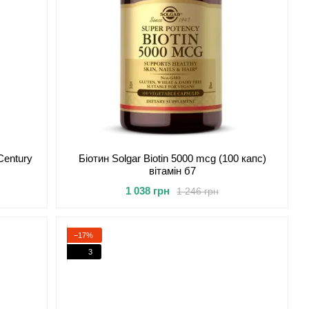
Century
Біотин Solgar Biotin 5000 mcg (100 капс)
вітамін б7
1 038 грн
1 246 грн
−17%
3