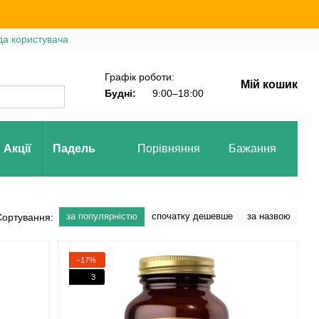
да користувача
Графік роботи:
Мій кошик
Будні:
9:00–18:00
Акції
Падель
Порівняння
Бажання
Вх
за популярністю
спочатку дешевше
за назвою
Сортування:
−17%
3