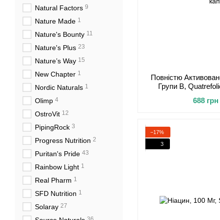
9
Natural Factors
1
Nature Made
11
Nature's Bounty
23
Nature's Plus
15
Nature’s Way
1
New Chapter
Повністю Активован
Групи В, Quatrefoli
1
Nordic Naturals
гелеви
4
688 грн
Olimp
12
OstroVit
3
PipingRock
−17%
2
Progress Nutrition
3
43
Puritan's Pride
1
Rainbow Light
1
Real Pharm
1
SFD Nutrition
27
Solaray
36