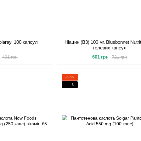
olaray, 100 капсул
Ніацин (В3) 100 мг, Bluebonnet Nutrit
гелевих капсул
601 грн
491 грн
721 грн
−17%
3