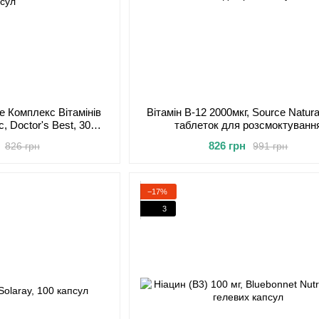
е Комплекс Вітамінів
Вітамін В-12 2000мкг, Source Natura
c, Doctor's Best, 30
таблеток для розсмоктуванн
х капсул
826 грн
826 грн
991 грн
−17%
3