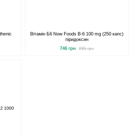
thenic
Вітамін Б6 Now Foods B-6 100 mg (250 капс)
піридоксин
746 грн
895 грн