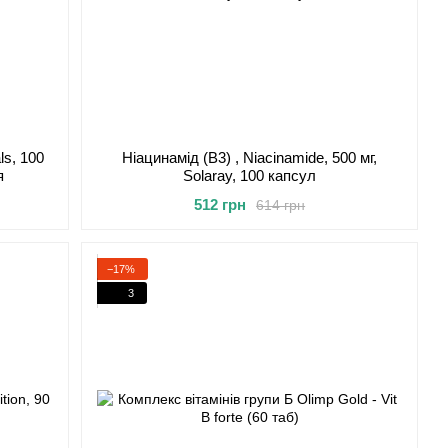
ls, 100
Ніацинамід (В3) , Niacinamide, 500 мг,
я
Solaray, 100 капсул
512 грн
614 грн
−17%
3