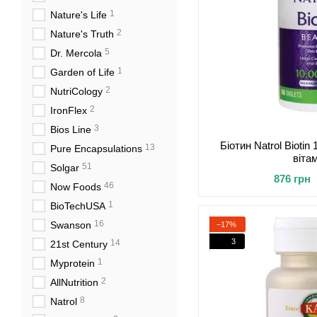
1
Nature's Life
2
Nature's Truth
5
Dr. Mercola
1
Garden of Life
2
NutriCology
2
IronFlex
3
Bios Line
Біотин Natrol Biotin
13
Pure Encapsulations
віта
51
Solgar
876 грн
46
Now Foods
1
BioTechUSA
16
Swanson
−17%
3
14
21st Century
1
Myprotein
2
AllNutrition
8
Natrol