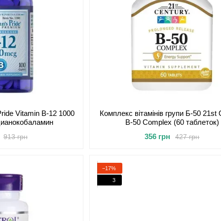
Pride Vitamin B-12 1000
Комплекс вітамінів групи Б-50 21st 
 цианокобаламин
B-50 Complex (60 таблеток)
356 грн
913 грн
427 грн
−17%
3