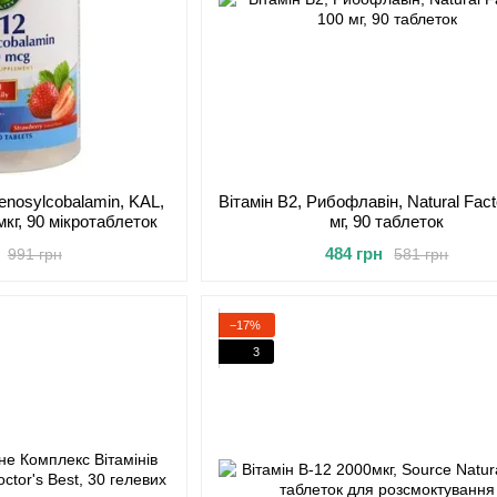
denosylcobalamin, KAL,
Вітамін В2, Рибофлавін, Natural Fact
мкг, 90 мікротаблеток
мг, 90 таблеток
484 грн
991 грн
581 грн
−17%
3