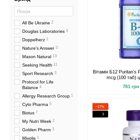
2
All Be Ukraine
3
Douglas Laboratories
2
Doppelherz
3
Nature's Answer
13
Mason Natural
11
Seeking Health
Вітамін Б12 Puritan's 
3
Sport Research
mcg (100 таб)
Protocol for Life
761 грн
4
Balance
1
Allergy Research Group
5
Cyto Pharma
−17%
7
Biotus
3
2
My Nutri Week
3
Golden Pharm
1
Mivolis