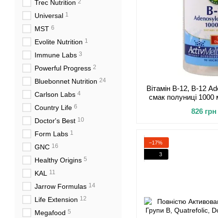
2
Trec Nutrition
1
Universal
6
MST
1
Evolite Nutrition
3
Immune Labs
2
Powerful Progress
24
Bluebonnet Nutrition
Вітамін B-12, B-12 A
4
Carlson Labs
смак полуниці 1000 
6
Country Life
826 грн
10
Doctor's Best
1
Form Labs
−17%
16
GNC
3
5
Healthy Origins
11
KAL
14
Jarrow Formulas
12
Life Extension
5
Megafood