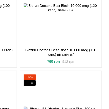
100 таб)
Біотин Doctor's Best Biotin 10,000 mcg (120
капс) вітамін Б7
760 грн
912 грн
−17%
3