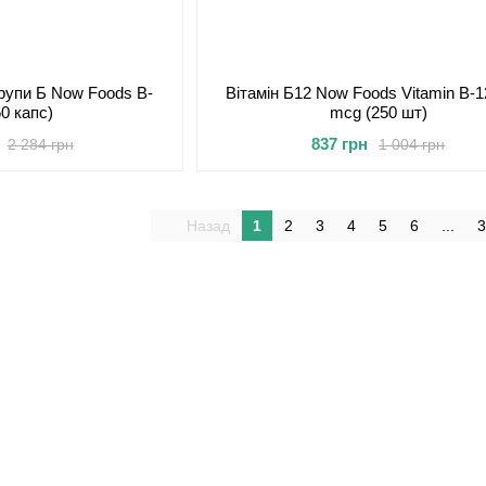
групи Б Now Foods B-
Вітамін Б12 Now Foods Vitamin B-1
50 капс)
mсg (250 шт)
837 грн
2 284 грн
1 004 грн
Назад
1
2
3
4
5
6
...
3