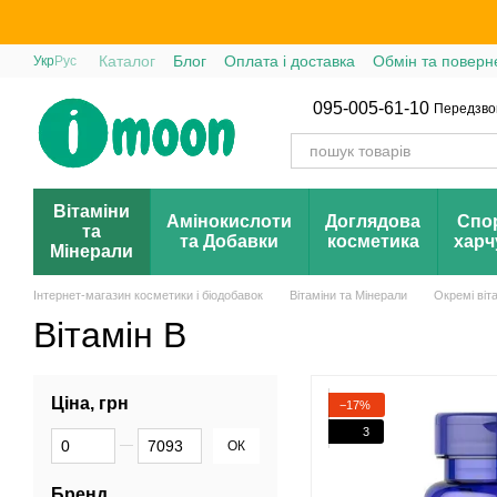
Перейти до основного контенту
Каталог
Блог
Оплата і доставка
Обмін та поверн
Укр
Рус
095-005-61-10
Передзво
Вітаміни
Амінокислоти
Доглядова
Спо
та
та Добавки
косметика
харч
Мінерали
Інтернет-магазин косметики і біодобавок
Вітаміни та Мінерали
Окремі віт
Вітамін B
Ціна, грн
−17%
3
Від Ціна, грн
До Ціна, грн
ОК
Бренд