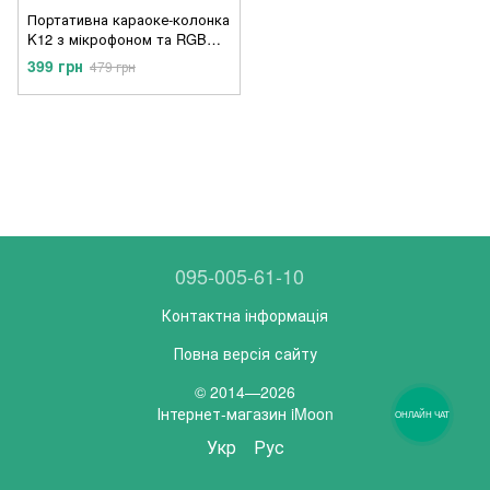
Портативна караоке-колонка
K12 з мікрофоном та RGB
підсвічуванням — до 8 годин
399 грн
479 грн
роботи
095-005-61-10
Контактна інформація
Повна версія сайту
© 2014—2026
Інтернет-магазин iMoon
ОНЛАЙН ЧАТ
Укр
Рус