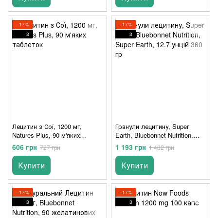
−17%
−17%
3
3
Лецитин з Сої, 1200 мг,
Гранули лецитину, Super
Natures Plus, 90 м'яких
Earth, Bluebonnet Nutrition,
таблеток
Super Earth, 12.7 унцій 360 гр
606 грн
1 193 грн
727 грн
1 432 грн
Купити
Купити
−17%
−17%
3
3