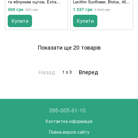
та яблучним оцтом, Extra
Lecithin Sunflower, Biotus, 454
Strength Lecithin Kelp B6 Apple
г
409 грн
1 537 грн
491 грн
1 844 грн
Cider Vinegar, Mason Natural,
100 таблеток
Купити
Купити
Показати ще 20 товарів
Назад
Вперед
1
з 3
095-005-61-10
Контактна інформація
Повна версія сайту