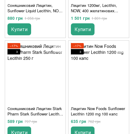
Соняшниковий Лецитин,
Лецитин 1200мг, Lecithin,
Sunflower Liquid Lecithin, NOW,
NOW, 400 желатинових
473 мл.
капсул
880 грн
1 501 грн
1 056 грн
1 801 грн
Купити
Купити
−17%
−17%
3
3
Соняшниковий Лецитин Stark
Лецитин Now Foods Sunflower
Pharm Stark Sunflower Lecithin
Lecithin 1200 mg 100 капс
250 г
589 грн
635 грн
707 грн
762 грн
Купити
Купити