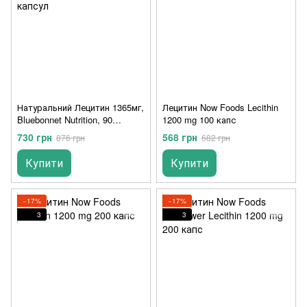
Натуральний Лецитин 1365мг,
Лецитин Now Foods Lecithin
Bluebonnet Nutrition, 90
1200 mg 100 капс
желатинових капсул
730 грн
568 грн
876 грн
682 грн
Купити
Купити
−17%
−17%
3
3