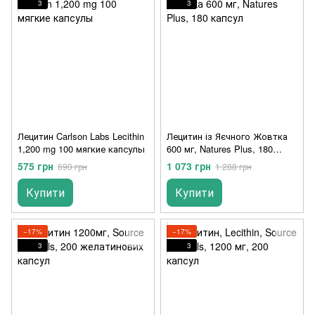
3
3
Лецитин Carlson Labs Lecithin
Лецитин із Яєчного Жовтка
1,200 mg 100 мягкие капсулы
600 мг, Natures Plus, 180
капсул
575 грн
1 073 грн
690 грн
1 288 грн
Купити
Купити
−17%
−17%
3
3