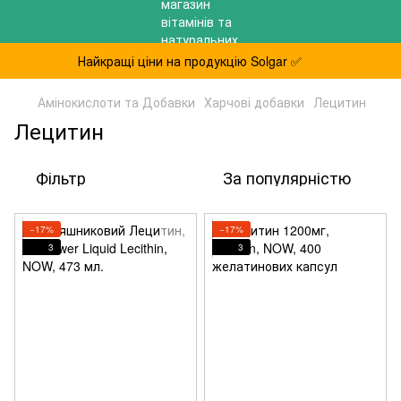
Найкращі ціни на продукцію Solgar ✅
Амінокислоти та Добавки
Харчові добавки
Лецитин
Лецитин
Фільтр
За популярністю
−17%
−17%
3
3