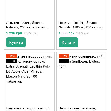
Лецитин 1200мг, Source
Лецитин, Lecithin, Source
Naturals, 200 желатинових
Naturals, 1200 мг, 200 капсул
капсул
1 296 грн
1 560 грн
1 555 грн
1 872 грн
Купити
Купити
−17%
−17%
3
3
Лецитин з водоростями, В6
Лецитин соняшниковий,