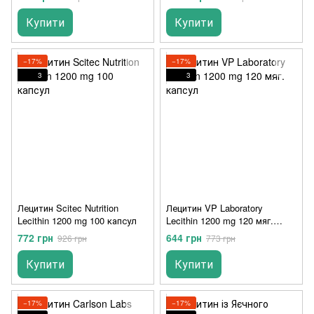
Купити
Купити
−17%
−17%
3
3
Лецитин Scitec Nutrition
Лецитин VP Laboratory
Lecithin 1200 mg 100 капсул
Lecithin 1200 mg 120 мяг.
капсул
772 грн
644 грн
926 грн
773 грн
Купити
Купити
−17%
−17%