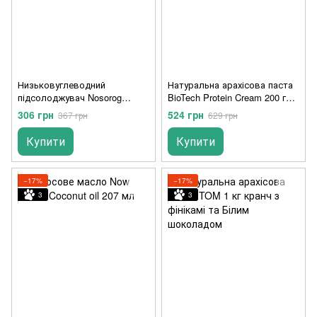
Низьковуглеводний
Натуральна арахісова паста
підсолоджувач Nosorog
BioTech Protein Cream 200 г
Sucralose & Erythritol 300 г
cocoa-hazelnut
306 грн
524 грн
367 грн
629 грн
носоріг
Купити
Купити
−17%
−17%
3
3