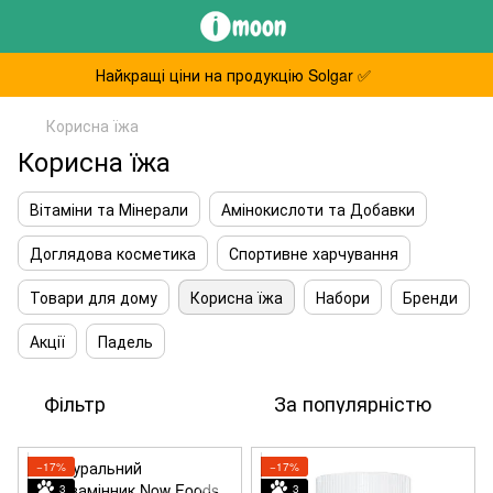
Найкращі ціни на продукцію Solgar ✅
Корисна їжа
Корисна їжа
Вітаміни та Мінерали
Амінокислоти та Добавки
Доглядова косметика
Спортивне харчування
Товари для дому
Корисна їжа
Набори
Бренди
Акції
Падель
Фільтр
За популярністю
−17%
−17%
3
3