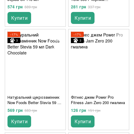
шоколадом
574 грн
281 грн
689 грн
337 грн
Купити
Купити
−17%
−17%
3
3
Натуральний цукрозамінник
Фітнес джем Power Pro
Now Foods Better Stevia 59 мл
Fitness Jam Zero 200 гмалина
Dark Chocolate
569 грн
126 грн
683 грн
151 грн
Купити
Купити