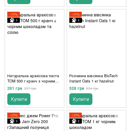
−17%
−17%
3
3
Натуральна арахісова паста
Розчинна вівсянка BioTech
TOM 500 г кранч з чорним
Instant Oats 1 кг hazelnut
шоколадом та сiллю
281 грн
528 грн
337 грн
634 грн
Купити
Купити
−17%
−17%
3
3