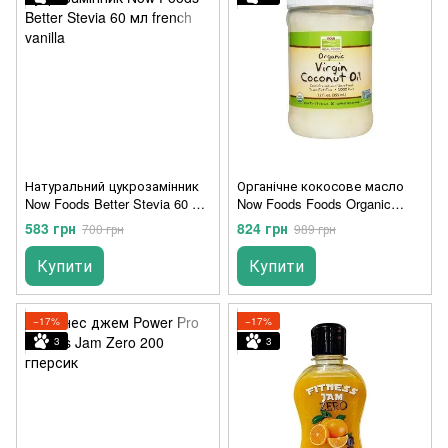
Натуральний цукрозамінник
Органічне кокосове масло
Now Foods Better Stevia 60 мл
Now Foods Foods Organic
french vanilla
Virgin Coconut Oil Natural 355
583 грн
824 грн
700 грн
989 грн
мл
Купити
Купити
−17%
−17%
3
3