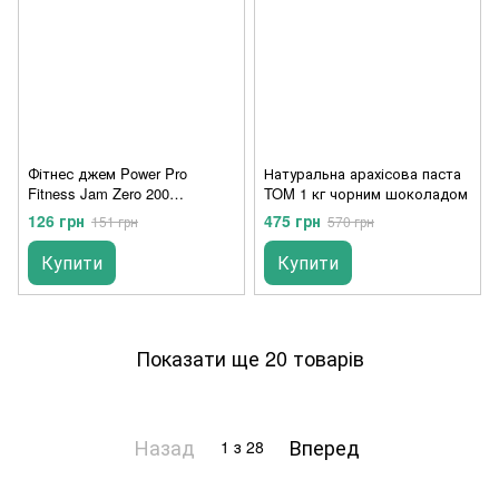
Фітнес джем Power Pro
Натуральна арахісова паста
Fitness Jam Zero 200
TOM 1 кг чорним шоколадом
гЗапашний полуниця
126 грн
475 грн
151 грн
570 грн
Купити
Купити
Показати ще 20 товарів
Назад
Вперед
1
з 28