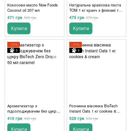
Кокосове масло Now Foods
Натуральна арахісова паста
Coconut oil 207 мл
TOM 1 кг кранч з фінікамі та
Білим шоколадом
471 грн
475 грн
565 грн
570 грн
Купити
Купити
−17%
−17%
3
3
Ароматизатор з
Розчинна вівсянка BioTech
підсолоджувачем без цукру
Instant Oats 1 кг cookies &
BioTech Zero Drops 50 мл
cream
410 грн
528 грн
492 грн
634 грн
caramel
Купити
Купити