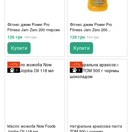
Фітнес джем Power Pro
Фітнес джем Power Pro
Fitness Jam Zero 200 гперсик
Fitness Jam Zero 200
гСоковита апельсин
126 грн
126 грн
151 грн
151 грн
Купити
Купити
−17%
−17%
3
3
Масло жожоба Now Foods
Натуральна арахісова паста
Jojoba Oil 118 мл
TOM 500 г чорним