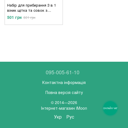
Набір для прибирання 3 в 1
віник щітка та совок з
довгою ручкою та складним
501 грн
601 грн
совком
095-005-61-10
Контактна інформація
Повна версія сайту
© 2014—2026
Інтернет-магазин iMoon
ОНЛАЙН ЧАТ
Укр
Рус