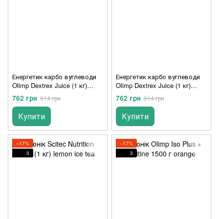
Енергетик карбо вуглеводи
Енергетик карбо вуглеводи
Olimp Dextrex Juice (1 кг)
Olimp Dextrex Juice (1 кг)
apple
lemon
762 грн
762 грн
914 грн
914 грн
Купити
Купити
−17%
−17%
3
3