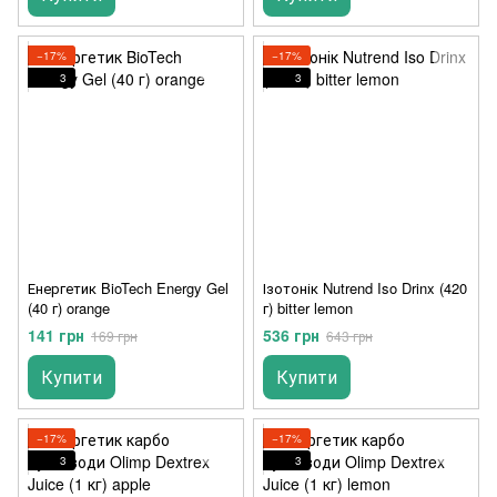
−17%
−17%
3
3
Енергетик BioTech Energy Gel
Ізотонік Nutrend Iso Drinx (420
(40 г) orange
г) bitter lemon
141 грн
536 грн
169 грн
643 грн
Купити
Купити
−17%
−17%
3
3