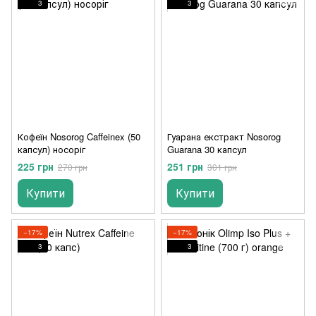
3
3
Кофеїн Nosorog Caffeinex (50
Гуарана екстракт Nosorog
капсул) носоріг
Guarana 30 капсул
225 грн
251 грн
270 грн
301 грн
Купити
Купити
−17%
−17%
3
3