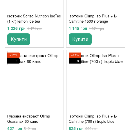
Ізотонік Scitec Nutrition IsoTec
Ізотонік Olimp Iso Plus + L-
(1 кг) lemon ice tea
Carnitine 1500 г orange
1 226 грн
1 145 грн
1 471 грн
1 374 грн
Купити
Купити
−17%
−17%
3
3
Гуарана екстракт Olimp
Ізотонік Olimp Iso Plus + L-
Guaranax 60 капс
Carnitine (700 г) tropic blue
427 грн
825 грн
512 грн
990 грн