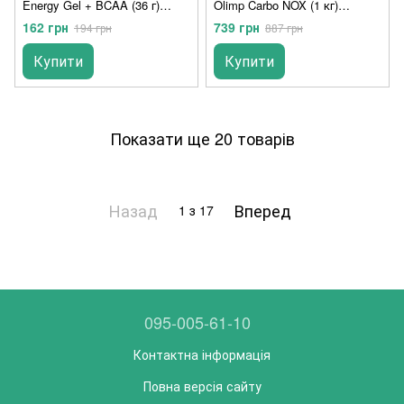
Energy Gel + BCAA (36 г)
Olimp Carbo NOX (1 кг)
orange
pineapple
162 грн
739 грн
194 грн
887 грн
Купити
Купити
Показати ще 20 товарів
Назад
Вперед
1
з 17
095-005-61-10
Контактна інформація
Повна версія сайту