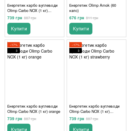
Енергетик карбо вуглеводи
Енергетик Olimp Amok (60
Olimp Carbo NOX (1 кг)
капс)
grapefruit
739 грн
676 грн
887 грн
811 грн
Купити
Купити
−17%
−17%
3
3
Енергетик карбо вуглеводи
Енергетик карбо вуглеводи
Olimp Carbo NOX (1 кг) orange
Olimp Carbo NOX (1 кг)
strawberry
739 грн
739 грн
887 грн
887 грн
Купити
Купити