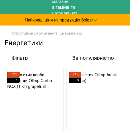
Найкращі ціни на продукцію Solgar ✅
Спортивне харчування
Енергетики
Енергетики
Фільтр
За популярністю
−17%
−17%
3
3