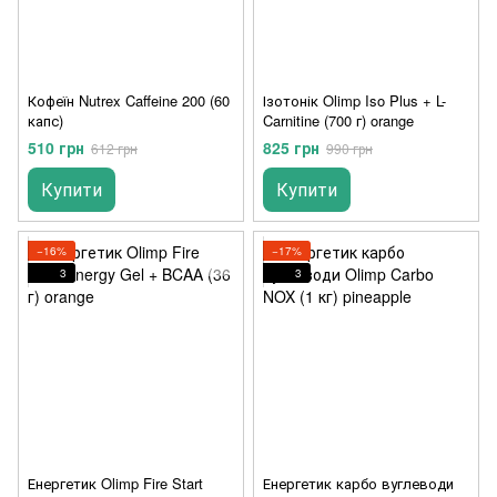
Кофеїн Nutrex Caffeine 200 (60
Ізотонік Olimp Iso Plus + L-
капс)
Carnitine (700 г) orange
510 грн
825 грн
612 грн
990 грн
Купити
Купити
−16%
−17%
3
3
Енергетик Olimp Fire Start
Енергетик карбо вуглеводи