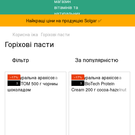
Найкращі ціни на продукцію Solgar ✅
Корисна їжа
Горіхові пасти
Горіхові пасти
Фільтр
За популярністю
−17%
−17%
3
3