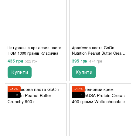
Натуральна арахісова паста
Арахісова паста GoOn
ТОМ 1000 грамів Класична
Nutrition Peanut Butter Creamy
900 г
435 грн
395 грн
522 грн
474 грн
Купити
Купити
−17%
−17%
3
3