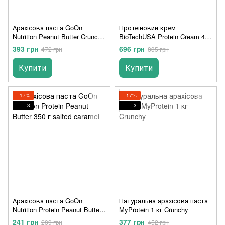
Арахісова паста GoOn
Протеїновий крем
Nutrition Peanut Butter Crunchy
BioTechUSA Protein Cream 400
900 г
грамм White chocolate
393 грн
696 грн
472 грн
835 грн
Купити
Купити
−17%
−17%
3
3
Арахісова паста GoOn
Натуральна арахісова паста
Nutrition Protein Peanut Butter
MyProtein 1 кг Crunchy
350 г salted caramel
241 грн
377 грн
289 грн
452 грн