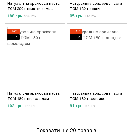
Натуральна арахісова паста
Натуральна арахісова паста
ТОМ 300 г шматочкамі
ТОМ 180 г кранч
шоколаду
188 грн
95 грн
226 грн
114 грн
−16%
−17%
3
3
Натуральна арахісова паста
Натуральна арахісова паста
ТОМ 180 г шоколадом
ТОМ 180 г солодке
102 грн
91 грн
122 грн
109 грн
Показати ще 20 товарів