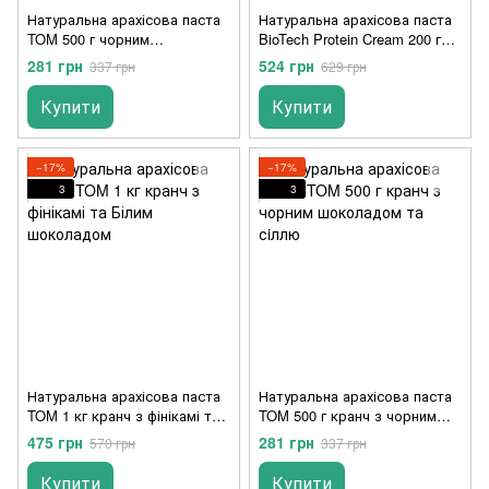
Натуральна арахісова паста
Натуральна арахісова паста
TOM 500 г чорним
BioTech Protein Cream 200 г
шоколадом
cocoa-hazelnut
281 грн
524 грн
337 грн
629 грн
Купити
Купити
−17%
−17%
3
3
Натуральна арахісова паста
Натуральна арахісова паста
TOM 1 кг кранч з фінікамі та
TOM 500 г кранч з чорним
Білим шоколадом
шоколадом та сiллю
475 грн
281 грн
570 грн
337 грн
Купити
Купити