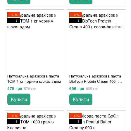
−17%
−17%
3
3
Натуральна арахісова паста
Натуральна арахісова паста
TOM 1 кг чорним шоколадом
BioTech Protein Cream 400 г
cocoa-hazelnut
475 грн
696 грн
570 грн
835 грн
Купити
Купити
−17%
−17%
3
3