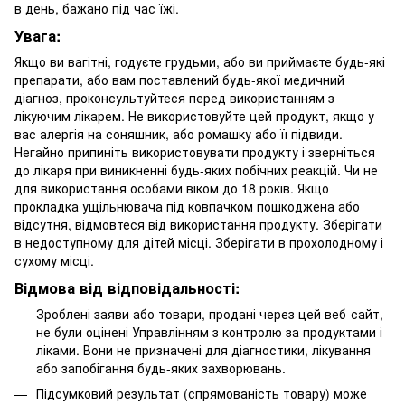
в день, бажано під час їжі.
Увага:
Якщо ви вагітні, годуєте грудьми, або ви приймаєте будь-які
препарати, або вам поставлений будь-якої медичний
діагноз, проконсультуйтеся перед використанням з
лікуючим лікарем.
Не використовуйте цей продукт, якщо у
вас алергія на соняшник, або ромашку або її підвиди.
Негайно припиніть використовувати продукту і зверніться
до лікаря при виникненні будь-яких побічних реакцій.
Чи не
для використання особами віком до 18 років.
Якщо
прокладка ущільнювача під ковпачком пошкоджена або
відсутня, відмовтеся від використання продукту.
Зберігати
в недоступному для дітей місці.
Зберігати в прохолодному і
сухому місці.
Відмова від відповідальності:
Зроблені заяви або товари, продані через цей веб-сайт,
не були оцінені Управлінням з контролю за продуктами і
ліками.
Вони не призначені для діагностики, лікування
або запобігання будь-яких захворювань.
Підсумковий результат (спрямованість товару) може