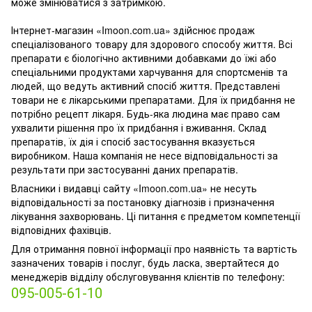
може змінюватися з затримкою.
Інтернет-магазин «Imoon.com.ua» здійснює продаж
спеціалізованого товару для здорового способу життя. Всі
препарати є біологічно активними добавками до їжі або
спеціальними продуктами харчування для спортсменів та
людей, що ведуть активний спосіб життя. Представлені
товари не є лікарськими препаратами. Для їх придбання не
потрібно рецепт лікаря. Будь-яка людина має право сам
ухвалити рішення про їх придбання і вживання. Склад
препаратів, їх дія і спосіб застосування вказується
виробником. Наша компанія не несе відповідальності за
результати при застосуванні даних препаратів.
Власники і видавці сайту «Imoon.com.ua» не несуть
відповідальності за постановку діагнозів і призначення
лікування захворювань. Ці питання є предметом компетенції
відповідних фахівців.
Для отримання повної інформації про наявність та вартість
зазначених товарів і послуг, будь ласка, звертайтеся до
менеджерів відділу обслуговування клієнтів по телефону:
095-005-61-10