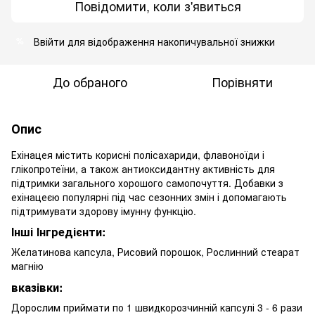
Повідомити, коли з'явиться
Ввійти
для відображення накопичувальної знижки
%
До обраного
Порівняти
Опис
Ехінацея містить корисні полісахариди, флавоноїди і
глікопротеїни, а також антиоксидантну активність для
підтримки загального хорошого самопочуття.
Добавки з
ехінацеєю популярні під час сезонних змін і допомагають
підтримувати здорову імунну функцію.
Інші Інгредієнти:
Желатинова капсула, Рисовий порошок, Рослинний стеарат
магнію
вказівки:
Дорослим приймати по 1 швидкорозчинній капсулі 3 - 6 рази