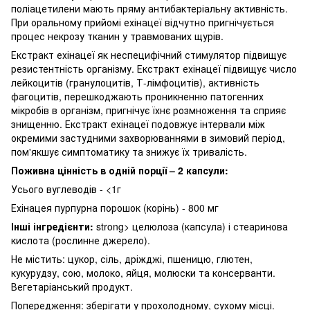
поліацетилени мають пряму антибактеріальну активність.
При оральному прийомі ехінацеї відчутно пригнічується
процес некрозу тканин у травмованих щурів.
Екстракт ехінацеї як неспецифічний стимулятор підвищує
резистентність організму. Екстракт ехінацеї підвищує число
лейкоцитів (гранулоцитів, Т-лімфоцитів), активність
фагоцитів, перешкоджають проникненню патогенних
мікробів в організм, пригнічує їхнє розмноження та сприяє
знищенню. Екстракт ехінацеї подовжує інтервали між
окремими застудними захворюваннями в зимовий період,
пом'якшує симптоматику та знижує їх тривалість.
Поживна цінність в одній порції – 2 капсули:
Усього вуглеводів - <1г
Ехінацея пурпурна порошок (корінь) - 800 мг
Інші інгредієнти:
strong> целюлоза (капсула) і стеаринова
кислота (рослинне джерело).
Не містить: цукор, сіль, дріжджі, пшеницю, глютен,
кукурудзу, сою, молоко, яйця, молюски та консерванти.
Вегетаріанський продукт.
Попередження: зберігати у прохолодному, сухому місці.