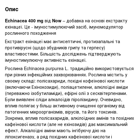
Опис
Echinacea 400 mg
від
Now
– добавка на основі екстракту
ехінацеї. Це - імуностимулюючий засіб, імуномодулятор
рослинного походження
Екстракт ехінацеї має антисептичні, протизапальні та
противірусні (щодо збудників грипу та герпесу)
властивостями. Більшість досліджень підтверджують
імуностимулюючу активність ехінацеї.
Рослина Echinacea purpurea L. традиційно використовується
при різних інфекційних захворюваннях. Рослина містить у
своєму складі: полісахариди, похідні кофеїнової кислоти
(включаючи Ехінокозиди), поліацетилени, алкілоїдні аміди
(переважно ізобутиламіди), ефірні олії з сесквітерпенами.
Були виявлені сліди алкалоїдів піролізидину. Очевидно,
вплив полягає у більш активному очищенні організму від
патогенних мікроорганізмів, вірусів, та його токсинів.
Зокрема, вплив полісахаридів, алкілоїдних амінів та похідних
кафеїнової кислоти (але не ехінозидів) дає максимальний
ефект. Алкалоїдні аміни мають інгібуючу дію на
ліпоксигеназу, а ряд похідних кафеїнової кислоти і