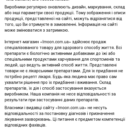
Виробники регулярно оновлюють дизайн, маркування, склад
або інші параметри своєї продукції. Тому зображення і описи
продукції, представленої на сайті, можуть відрізнятися від
того, що Ви отримуєте в замовленні. Інформація на сайті
може змінюватися з затримкою.
Інтернет-магазин «Imoon.com.ua» здійснює продаж
спеціалізованого товару для здорового способу життя. Всі
препарати є біологічно активними добавками до їжі або
спеціальними продуктами харчування для спортсменів та
людей, що ведуть активний спосіб життя. Представлені
товари не є лікарськими препаратами. Для їх придбання не
потрібно рецепт лікаря. Будь-яка людина має право сам
ухвалити рішення про їх придбання і вживання. Склад
препаратів, їх дія і спосіб застосування вказується
виробником. Наша компанія не несе відповідальності за
результати при застосуванні даних препаратів.
Власники і видавці сайту «Imoon.com.ua» не несуть
відповідальності за постановку діагнозів і призначення
лікування захворювань. Ці питання є предметом компетенції
відповідних фахівців.