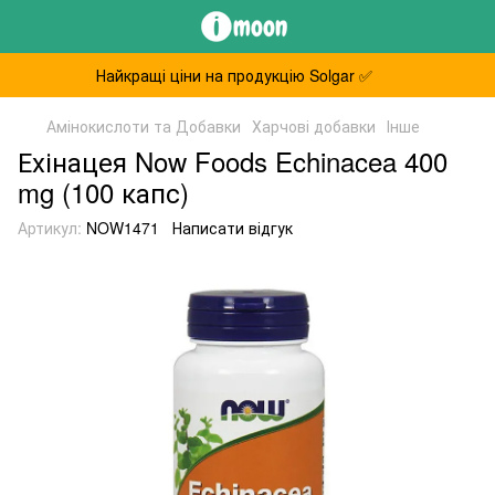
Найкращі ціни на продукцію Solgar ✅
Амінокислоти та Добавки
Харчові добавки
Інше
Ехінацея Now Foods Echinacea 400
mg (100 капс)
Артикул:
NOW1471
Написати відгук