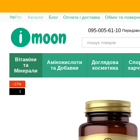
Перейти до основного контенту
Каталог
Блог
Оплата і доставка
Обмін та поверн
Укр
Рус
095-005-61-10
Передзво
Вітаміни
Амінокислоти
Доглядова
Спо
та
та Добавки
косметика
харч
Мінерали
−17%
3