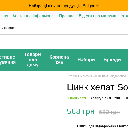
Найкращі ціни на продукцію Solgar ✅
ення
Контактна інформація
Про нас
Відгуки про магазин
Уго
нити вам?
Товари
ртивне
Корисна
для
Набори
Бренди
ування
їжа
дому
Інтернет-магазин косметики і біодобавок
Цинк хелат So
В наявності
Артикул: SOL1298
На
568 грн
682 грн
Ввійти
для відображення накоп
%