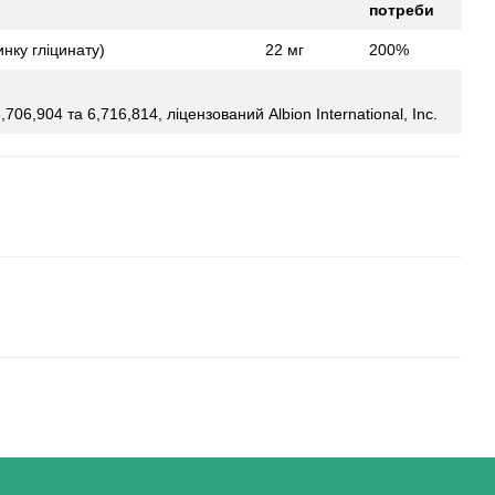
потреби
нку гліцинату)
22 мг
200%
6,904 та 6,716,814, ліцензований Albion International, Inc.