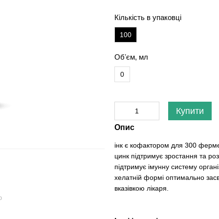
Кількість в упаковці
100
Обʼєм, мл
0
Купити
Опис
інк є кофактором для 300 фермен
цинк підтримує зростання та ро
підтримує імунну систему органі
хелатній формі оптимально засво
вказівкою лікаря.
ю