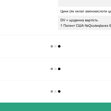
Цинк (як хелат амінокислоти ци
DV = щоденна вартість
† Патент США №Qouteqlaces 6,70