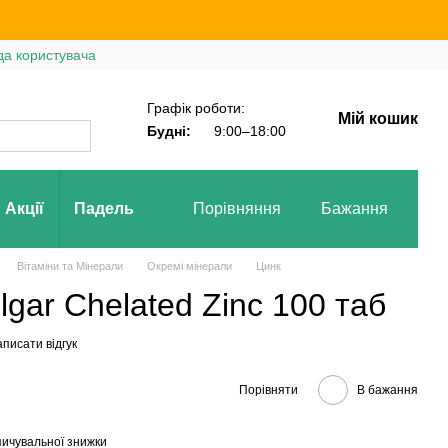
да користувача
Графік роботи:
Мій кошик
Будні:
9:00–18:00
Акції
Падель
Порівняння
Бажання
Вх
Вітаміни та Мінерали
Окремі мінерали
Цинк
lgar Chelated Zinc 100 таб
писати відгук
Порівняти
В бажання
ичувальної знижки