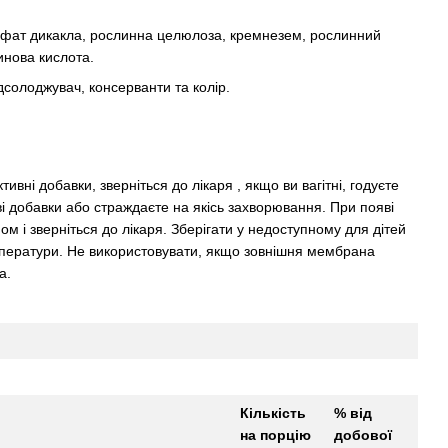
фат дикакла, рослинна целюлоза, кремнезем, рослинний
инова кислота.
солоджувач, консерванти та колір.
ивні добавки, зверніться до лікаря , якщо ви вагітні, годуєте
ві добавки або страждаєте на якісь захворювання. При появі
ом і зверніться до лікаря. Зберігати у недоступному для дітей
температури. Не використовувати, якщо зовнішня мембрана
а.
Кількість
% від
на порцію
добової