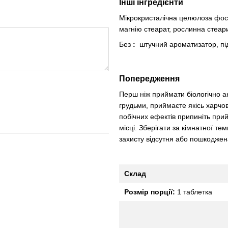
Інші інгредієнти
Мікрокристалічна целюлоза фос
магнію стеарат, рослинна стеар
Без
:
штучний ароматизатор, під
Попередження
Перш ніж приймати біологічно акт
грудьми, приймаєте якісь харчо
побічних ефектів припиніть прий
місці. Зберігати за кімнатної 
захисту відсутня або пошкоджен
Склад
Розмір порції:
1 таблетка