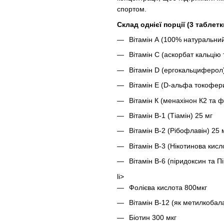
спортом.
Склад однієї порції (3 таблетк
Вітамін А (100% натуральни
Вітамін С (аскорбат кальцію 
Вітамін D (ергокальциферо
Вітамін Е (D-альфа токофер
Вітамін К (менахінон К2 та ф
Вітамін B-1 (Тіамін) 25 мг
Вітамін B-2 (Рібофлавін) 25 
Вітамін B-3 (Нікотинова кисло
Вітамін B-6 (піридоксин та 
li>
Фолієва кислота 800мкг
Вітамін B-12 (як метилкобал
Біотин 300 мкг