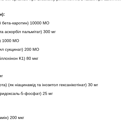
и):
й бета-каротин) 10000 МО
та аскорбіл пальмітат) 300 мг
л) 1000 МО
ил сукцинат) 200 МО
іллохінон K1) 80 мкг
мг
та) (як ніацинамід та інозитол гексанікотінат) 30 мг
Піридоксаль-5-фосфат) 25 мг
амін) 200 мкг