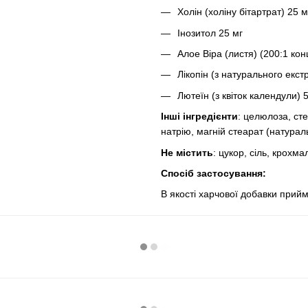
Холін (холіну бітартрат) 25 м
Інозитол 25 мг
Алое Віра (листя) (200:1 кон
Лікопін (з натурального екст
Лютеїн (з квіток календули) 
Інші інгредієнти
: целюлоза, ст
натрію, магній стеарат (натура
Не містить
: цукор, сіль, крохм
Спосіб застосування:
В якості харчової добавки прийм