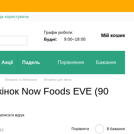
да користувача
Графік роботи:
Мій кошик
Будні:
9:00–18:00
Акції
Падель
Порівняння
Бажання
Вх
Вітаміни та Мінерали
Вітаміни для жінок
жінок Now Foods EVE (90
аписати відгук
рн
Порівняти
В бажання