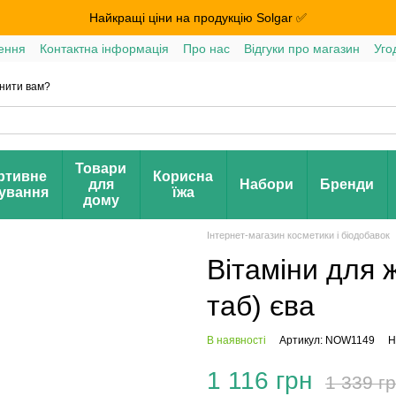
Найкращі ціни на продукцію Solgar ✅
ення
Контактна інформація
Про нас
Відгуки про магазин
Уго
нити вам?
Товари
ртивне
Корисна
для
Набори
Бренди
ування
їжа
дому
Інтернет-магазин косметики і біодобавок
Вітаміни для 
таб) єва
В наявності
Артикул: NOW1149
Н
1 116 грн
1 339 г