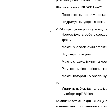
речовин у синергічній формі.
Жіночі вітаміни
NOW® Eve™
:
Поповнюють нестачу в організ
Підтримують здоров'я шкіри, 
< li>Покращують роботу мозку т
Нормалізують роботу серцев
тракту.
Мають знеболюючий ефект п
Підвищують імунітет.
Мають спазмолітичну та жовч
Регулюють рівень жіночих г
Мають натуральну оболонку 
li>
Утримують бісгліцинат заліз
в лабораторії Albion.
Комплекс вітамінів для жінок (Є
концентрації, щоб підтримати жі