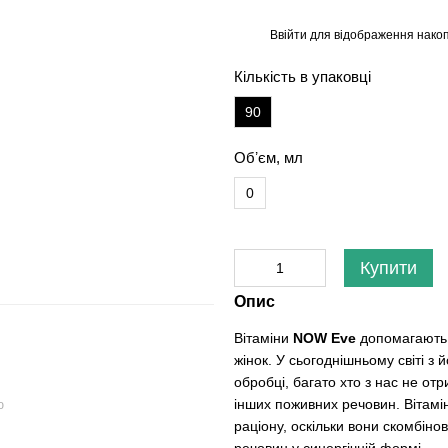
Ввійти
для відображення накоп
%
Кількість в упаковці
90
Обʼєм, мл
0
Купити
Опис
Вітаміни
NOW Eve
допомагають 
жінок. У сьогоднішньому світі з 
обробці, багато хто з нас не от
інших поживних речовин. Вітамі
ю
раціону, оскільки вони скомбін