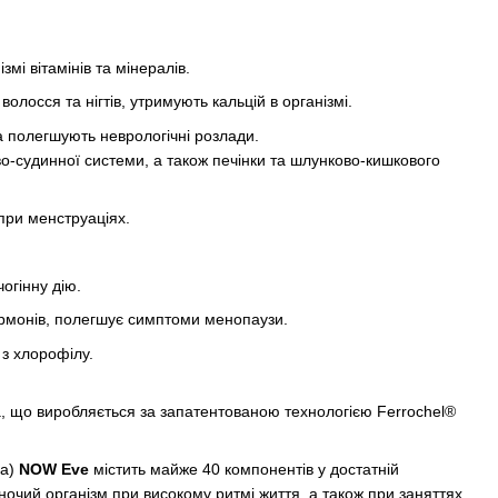
мі вітамінів та мінералів.
волосся та нігтів, утримують кальцій в організмі.
а полегшують неврологічні розлади.
о-судинної системи, а також печінки та шлунково-кишкового
ри менструаціях.
огінну дію.
ормонів, полегшує симптоми менопаузи.
з хлорофілу.
а, що виробляється за запатентованою технологією Ferrochel®
ва)
NOW Eve
містить майже 40 компонентів у достатній
ночий організм при високому ритмі життя, а також при заняттях