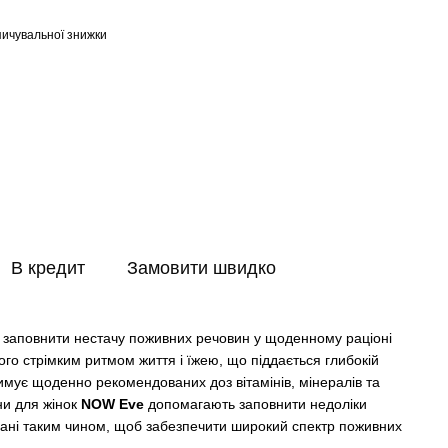
ичувальної знижки
В кредит
Замовити швидко
заповнити нестачу поживних речовин у щоденному раціоні
його стрімким ритмом життя і їжею, що піддається глибокій
римує щоденно рекомендованих доз вітамінів, мінералів та
ни для жінок
NOW Eve
допомагають заповнити недоліки
овані таким чином, щоб забезпечити широкий спектр поживних