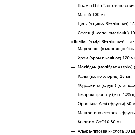
Вітамін В-5 (Пантотенова кис
Магній 100 мг
Цинк (з цинку бісгліцинат) 15
Селен (L-селенометіонін) 10
< li>Мідь (з міді бісгліцинат) 1 мг
Марганець (з марганцю бісгл
Хром (хром піколінат) 120 м
Молібден (молібдат натрію) )
Калій (калію хлорид) 25 мг
Журавлина (фрукт) (стандарт
Екстракт гранату (мін. 40% п
Органічна Acaі (фрукти) 50 
Мангостина екстракт (фрукти
Коензим CoQ10 30 мг
Альфа-ліпоєва кислота 30 м