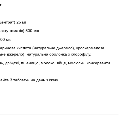
г
центрат) 25 мг
ракту томатів) 500 мкг
500 мкг
еаринова кислота (натуральне джерело), кроскармелоза
льне джерело), натуральна оболонка з хлорофілу.
аль, дріжджі, пшеницю, молоко, яйця, молюски, консерванти.
айте 3 таблетки на день з їжею.