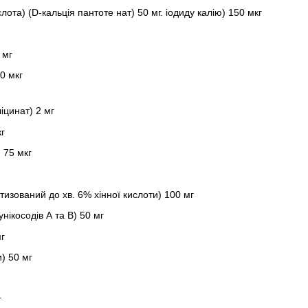
лота) (D-кальція пантоте нат) 50 мг. іодиду калію) 150 мкг
 мг
0 мкг
іцинат) 2 мг
кг
 75 мкг
изований до хв. 6% хінної кислоти) 100 мг
унікосодів А та В) 50 мг
мг
) 50 мг
г