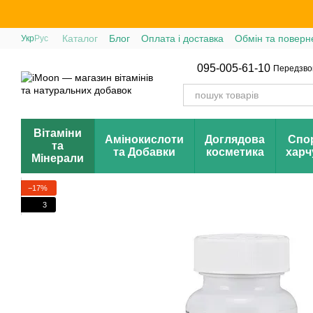
Перейти до основного контенту
Каталог
Блог
Оплата і доставка
Обмін та поверн
Укр
Рус
095-005-61-10
Передзво
Вітаміни
Амінокислоти
Доглядова
Спо
та
та Добавки
косметика
харч
Мінерали
−17%
3