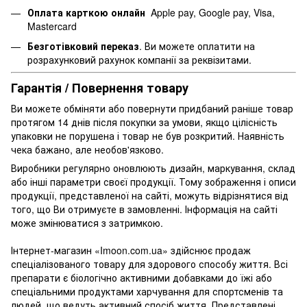
Оплата карткою онлайн
Apple pay, Google pay, Visa,
Mastercard
Безготівковий переказ
. Ви можете оплатити на
розрахунковий рахунок компанії за реквізитами.
Гарантія / Повернення товару
Ви можете обміняти або повернути придбаний раніше товар
протягом 14 днів після покупки за умови, якщо цілісність
упаковки не порушена і товар не був розкритий. Наявність
чека бажано, але необов'язково.
Виробники регулярно оновлюють дизайн, маркування, склад
або інші параметри своєї продукції. Тому зображення і описи
продукції, представленої на сайті, можуть відрізнятися від
того, що Ви отримуєте в замовленні. Інформація на сайті
може змінюватися з затримкою.
Інтернет-магазин «Imoon.com.ua» здійснює продаж
спеціалізованого товару для здорового способу життя. Всі
препарати є біологічно активними добавками до їжі або
спеціальними продуктами харчування для спортсменів та
людей, що ведуть активний спосіб життя. Представлені