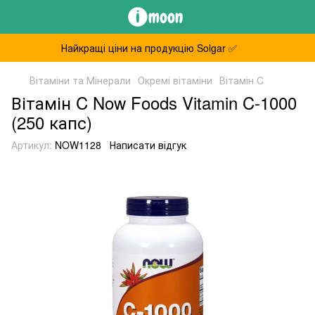
Найкращі ціни на продукцію Solgar ✅
Вітаміни та Мінерали
Окремі вітаміни
Вітамін C
Вітамін C Now Foods Vitamin C-1000
(250 капс)
Артикул:
NOW1128
Написати відгук