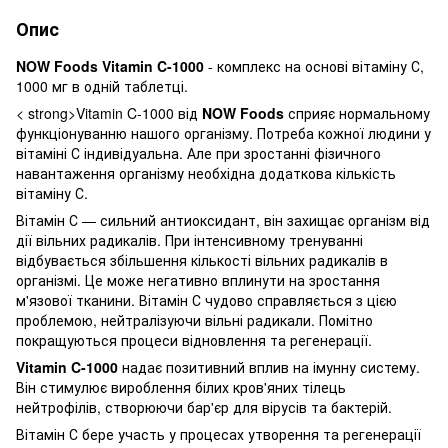
Опис
NOW Foods Vitamin C-1000
- комплекс на основі вітаміну С,
1000 мг в одній таблетці.
< strong>Vitamin C-1000 від
NOW Foods
сприяє нормальному
функціонуванню нашого організму. Потреба кожної людини у
вітаміні С індивідуальна. Але при зростанні фізичного
навантаження організму необхідна додаткова кількість
вітаміну С.
Вітамін С — сильний антиоксидант, він захищає організм від
дії вільних радикалів. При інтенсивному тренуванні
відбувається збільшення кількості вільних радикалів в
організмі. Це може негативно вплинути на зростання
м'язової тканини. Вітамін С чудово справляється з цією
проблемою, нейтралізуючи вільні радикали. Помітно
покращуються процеси відновлення та регенерації.
Vitamin C-1000
надає позитивний вплив на імунну систему.
Він стимулює вироблення білих кров'яних тілець
нейтрофілів, створюючи бар'єр для вірусів та бактерій.
Вітамін С бере участь у процесах утворення та регенерації