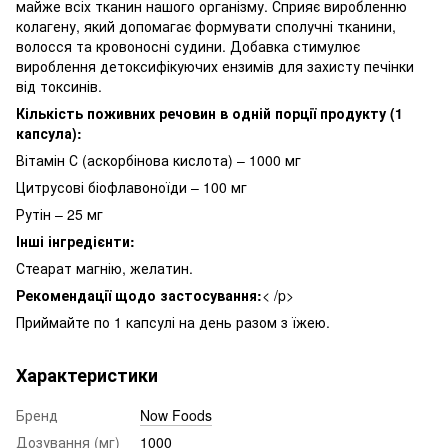
майже всіх тканин нашого організму. Сприяє виробленню
колагену, який допомагає формувати сполучні тканини,
волосся та кровоносні судини. Добавка стимулює
вироблення детоксифікуючих ензимів для захисту печінки
від токсинів.
Кількість поживних речовин в одній порції продукту (1
капсула):
Вітамін С (аскорбінова кислота) – 1000 мг
Цитрусові біофлавоноїди – 100 мг
Рутін – 25 мг
Інші інгредієнти:
Стеарат магнію, желатин.
Рекомендації щодо застосування:
< /p>
Приймайте по 1 капсулі на день разом з їжею.
Характеристики
Бренд
Now Foods
Дозування (мг)
1000