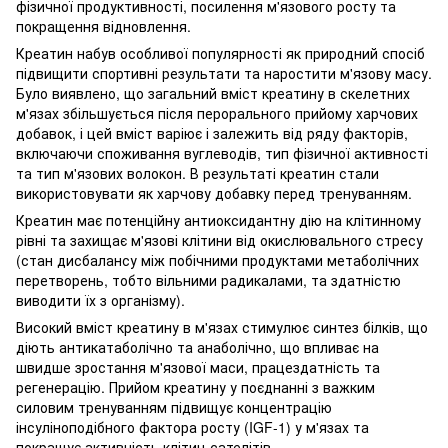
фізичної продуктивності, посилення м'язового росту та
покращення відновлення.
Креатин набув особливої ​​популярності як природний спосіб
підвищити спортивні результати та наростити м'язову масу.
Було виявлено, що загальний вміст креатину в скелетних
м'язах збільшується після перорального прийому харчових
добавок, і цей вміст варіює і залежить від ряду факторів,
включаючи споживання вуглеводів, тип фізичної активності
та тип м'язових волокон.
В результаті креатин стали
використовувати як харчову добавку перед тренуванням.
Креатин має потенційну антиоксидантну дію на клітинному
рівні та захищає м'язові клітини від окислювального стресу
(стан дисбалансу між побічними продуктами метаболічних
перетворень, тобто вільними радикалами, та здатністю
виводити їх з організму).
Високий вміст креатину в м'язах стимулює синтез білків, що
діють антикатаболічно та анаболічно, що впливає на
швидше зростання м'язової маси, працездатність та
регенерацію.
Прийом креатину у поєднанні з важким
силовим тренуванням підвищує концентрацію
інсуліноподібного фактора росту (IGF-1) у м'язах та
покращує активність клітин-сателітів.