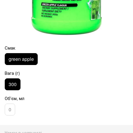
Смак
green apple
Вага (г)
300
Обʼєм, мл
0
Немає в наявності