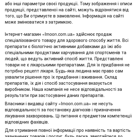
або інші параметри своєї продукції. Тому зображення і описи
продукції, представленої на сайті, можуть відрізнятися від
того, що Ви отримуєте в замовленні. Інформація на сайті
може змінюватися з затримкою.
Інтернет-магазин «Imoon.com.ua» здійснює продаж
спеціалізованого товару для здорового способу життя. Всі
препарати є біологічно активними добавками до їжі або
спеціальними продуктами харчування для спортсменів та
людей, що ведуть активний спосіб життя. Представлені
товари не є лікарськими препаратами. Для їх придбання не
потрібно рецепт лікаря. Будь-яка людина має право сам
ухвалити рішення про їх придбання і вживання. Склад
препаратів, їх дія і спосіб застосування вказується
виробником. Наша компанія не несе відповідальності за
результати при застосуванні даних препаратів.
Власники і видавці сайту «Imoon.com.ua» не несуть
відповідальності за постановку діагнозів і призначення
лікування захворювань. Ці питання є предметом компетенції
відповідних фахівців.
Для отримання повної інформації про наявність та вартість
зазначених товарів і послуг, будь ласка, звертайтеся до