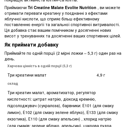
Приймаючи
Tri Creatine Malate Evolite Nutrition
, ви можете
отримати переваги креатину у поєднанні з ефектами
яблучної кислоти, що сприяє більш ефективному
поставленню енергії та загальної спортивної витривалості.
Ця добавка стає вашим помічником у досягненні нових
висот у тренуваннях та досягненні ваших спортивних цілей.
Як приймати добавку
Приймайте по одній порції (2 мірні ложки – 5,3 г) один раз на
день.
Харчова цінність в одній порції (5,3 г)
Три креатини малат
4,9 г
склад
Три креатин малат, ароматизатор, регулятор
кислотності: цитрат натрію, діоксид кремнію,
підсолоджувач (сукралоза), барвники: Е101 (для смаку
лимон), Е102 (для смаку зелене яблуко), E133 (для смаку
екзотика), Е110 (для смаку апельсин) , хлорид натрію
(для смаків: зелене яблуко, апельсин), цукрова пудра