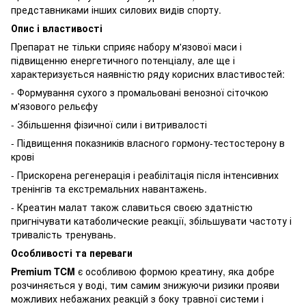
представниками інших силових видів спорту.
Опис і властивості
Препарат не тільки сприяє набору м'язової маси і
підвищенню енергетичного потенціалу, але ще і
характеризується наявністю ряду корисних властивостей:
- Формування сухого з промальовані венозної сіточкою
м'язового рельєфу
- Збільшення фізичної сили і витривалості
- Підвищення показників власного гормону-тестостерону в
крові
- Прискорена регенерація і реабілітація після інтенсивних
тренінгів та екстремальних навантажень.
- Креатин малат також славиться своєю здатністю
пригнічувати катаболические реакції, збільшувати частоту і
тривалість тренувань.
Особливості та переваги
Premium TCM
є особливою формою креатину, яка добре
розчиняється у воді, тим самим знижуючи ризики прояви
можливих небажаних реакцій з боку травної системи і