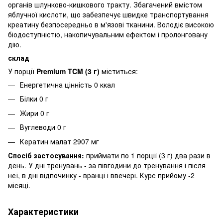
органів шлунково-кишкового тракту.
Збагачений вмістом
яблучної кислоти, що забезпечує швидке транспортування
креатину безпосередньо в м'язові тканини.
Володіє високою
біодоступністю, накопичувальним ефектом і пролонговану
дію.
склад
У порції
Premium TCM (3 г)
міститься:
Енергетична цінність 0 ккал
Білки 0 г
Жири 0 г
Вуглеводи 0 г
Кератин малат 2907 мг
Спосіб застосування:
приймати по 1 порції (3 г) два рази в
день.
У дні тренувань - за півгодини до тренування і після
неї, в дні відпочинку - вранці і ввечері.
Курс прийому -2
місяці.
Характеристики