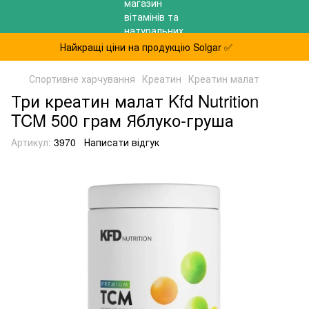
Найкращі ціни на продукцію Solgar ✅
Спортивне харчування
Креатин
Креатин малат
Три креатин малат Kfd Nutrition
TCM 500 грам Яблуко-груша
Артикул:
3970
Написати відгук