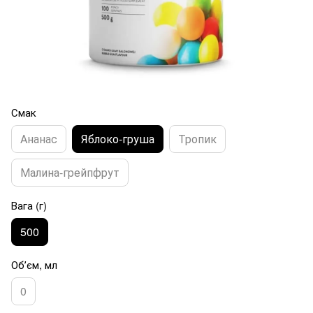
Смак
Ананас
Яблоко-груша
Тропик
Малина-грейпфрут
Вага (г)
500
Обʼєм, мл
0