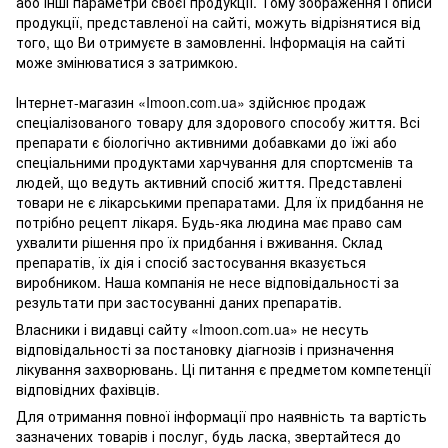
або інші параметри своєї продукції. Тому зображення і описи
продукції, представленої на сайті, можуть відрізнятися від
того, що Ви отримуєте в замовленні. Інформація на сайті
може змінюватися з затримкою.
Інтернет-магазин «Imoon.com.ua» здійснює продаж
спеціалізованого товару для здорового способу життя. Всі
препарати є біологічно активними добавками до їжі або
спеціальними продуктами харчування для спортсменів та
людей, що ведуть активний спосіб життя. Представлені
товари не є лікарськими препаратами. Для їх придбання не
потрібно рецепт лікаря. Будь-яка людина має право сам
ухвалити рішення про їх придбання і вживання. Склад
препаратів, їх дія і спосіб застосування вказується
виробником. Наша компанія не несе відповідальності за
результати при застосуванні даних препаратів.
Власники і видавці сайту «Imoon.com.ua» не несуть
відповідальності за постановку діагнозів і призначення
лікування захворювань. Ці питання є предметом компетенції
відповідних фахівців.
Для отримання повної інформації про наявність та вартість
зазначених товарів і послуг, будь ласка, звертайтеся до