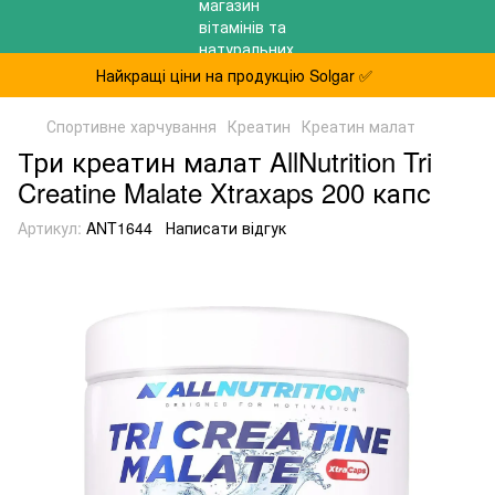
Найкращі ціни на продукцію Solgar ✅
Спортивне харчування
Креатин
Креатин малат
Три креатин малат AllNutrition Tri
Creatine Malate Xtraxaps 200 капс
Артикул:
ANT1644
Написати відгук