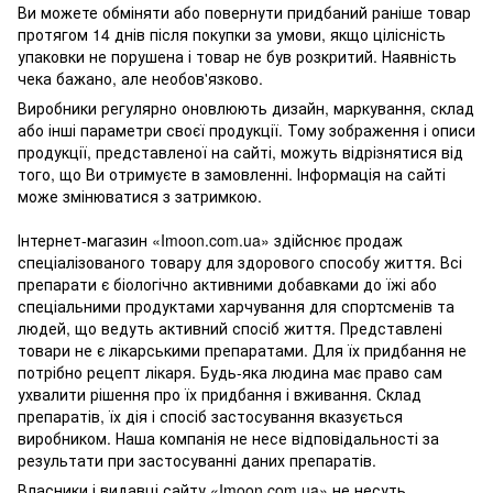
Ви можете обміняти або повернути придбаний раніше товар
протягом 14 днів після покупки за умови, якщо цілісність
упаковки не порушена і товар не був розкритий. Наявність
чека бажано, але необов'язково.
Виробники регулярно оновлюють дизайн, маркування, склад
або інші параметри своєї продукції. Тому зображення і описи
продукції, представленої на сайті, можуть відрізнятися від
того, що Ви отримуєте в замовленні. Інформація на сайті
може змінюватися з затримкою.
Інтернет-магазин «Imoon.com.ua» здійснює продаж
спеціалізованого товару для здорового способу життя. Всі
препарати є біологічно активними добавками до їжі або
спеціальними продуктами харчування для спортсменів та
людей, що ведуть активний спосіб життя. Представлені
товари не є лікарськими препаратами. Для їх придбання не
потрібно рецепт лікаря. Будь-яка людина має право сам
ухвалити рішення про їх придбання і вживання. Склад
препаратів, їх дія і спосіб застосування вказується
виробником. Наша компанія не несе відповідальності за
результати при застосуванні даних препаратів.
Власники і видавці сайту «Imoon.com.ua» не несуть