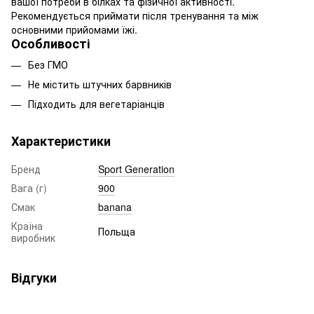
вашої потреби в білках та фізичної активності.
Рекомендується приймати після тренування та між
основними прийомами їжі.
Особливості
Без ГМО
Не містить штучних барвників
Підходить для вегетаріанців
Характеристики
Бренд
Sport Generation
Вага (г)
900
Смак
banana
Країна
Польща
виробник
Відгуки