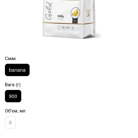
Смак
banana
Вага (г)
900
Обʼєм, мл
0