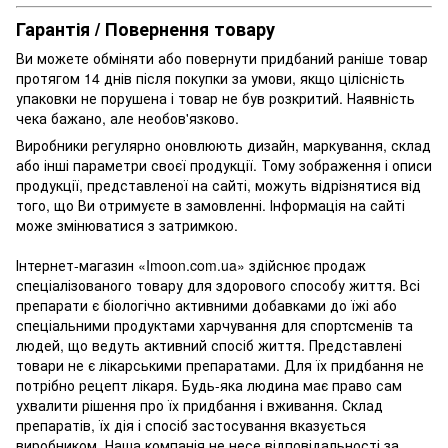
Гарантія / Повернення товару
Ви можете обміняти або повернути придбаний раніше товар
протягом 14 днів після покупки за умови, якщо цілісність
упаковки не порушена і товар не був розкритий. Наявність
чека бажано, але необов'язково.
Виробники регулярно оновлюють дизайн, маркування, склад
або інші параметри своєї продукції. Тому зображення і описи
продукції, представленої на сайті, можуть відрізнятися від
того, що Ви отримуєте в замовленні. Інформація на сайті
може змінюватися з затримкою.
Інтернет-магазин «Imoon.com.ua» здійснює продаж
спеціалізованого товару для здорового способу життя. Всі
препарати є біологічно активними добавками до їжі або
спеціальними продуктами харчування для спортсменів та
людей, що ведуть активний спосіб життя. Представлені
товари не є лікарськими препаратами. Для їх придбання не
потрібно рецепт лікаря. Будь-яка людина має право сам
ухвалити рішення про їх придбання і вживання. Склад
препаратів, їх дія і спосіб застосування вказується
виробником. Наша компанія не несе відповідальності за