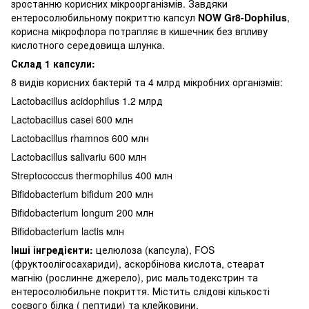
зростанню корисних мікроорганізмів. Завдяки
ентеросолюбильному покриттю капсул
NOW Gr8-Dophilus
,
корисна мікрофлора потрапляє в кишечник без впливу
кислотного середовища шлунка.
Склад 1 капсули:
8 видів корисних бактерій та 4 млрд мікробних організмів:
Lactobacillus acidophilus 1.2 млрд
Lactobacillus casei 600 млн
Lactobacillus rhamnos 600 млн
Lactobacillus salivariu 600 млн
Streptococcus thermophilus 400 млн
Bifidobacterium bifidum 200 млн
Bifidobacterium longum 200 млн
Bifidobacterium lactis млн
Інші інгредієнти:
целюлоза (капсула), FOS
(фруктоолігосахариди), аскорбінова кислота, стеарат
магнію (рослинне джерело), рис мальтодекстрин та
ентеросолюбильне покриття. Містить слідові кількості
соєвого білка ( пептиди) та клейковини.