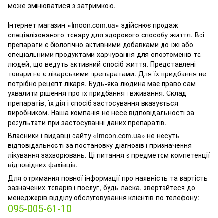
може змінюватися з затримкою.
Інтернет-магазин «Imoon.com.ua» здійснює продаж
спеціалізованого товару для здорового способу життя. Всі
препарати є біологічно активними добавками до їжі або
спеціальними продуктами харчування для спортсменів та
людей, що ведуть активний спосіб життя. Представлені
товари не є лікарськими препаратами. Для їх придбання не
потрібно рецепт лікаря. Будь-яка людина має право сам
ухвалити рішення про їх придбання і вживання. Склад
препаратів, їх дія і спосіб застосування вказується
виробником. Наша компанія не несе відповідальності за
результати при застосуванні даних препаратів.
Власники і видавці сайту «Imoon.com.ua» не несуть
відповідальності за постановку діагнозів і призначення
лікування захворювань. Ці питання є предметом компетенції
відповідних фахівців.
Для отримання повної інформації про наявність та вартість
зазначених товарів і послуг, будь ласка, звертайтеся до
менеджерів відділу обслуговування клієнтів по телефону:
095-005-61-10