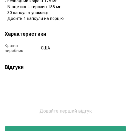
- безводний кофеїн 175 мг
- N-ацетил-L-тирозин 188 мг
- 30 капсул в упаковці
- Досить 1 капсули на порцію
Характеристики
Країна
США
виробник
Відгуки
Додайте перший відгук