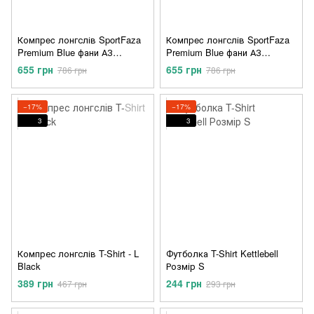
Компрec лонгслів SportFaza
Компрec лонгслів SportFaza
Premium Blue фани АЗ
Premium Blue фани АЗ
преміум S
преміум XL
655 грн
655 грн
786 грн
786 грн
−17%
−17%
3
3
Компрес лонгслів T-Shirt - L
Футболка T-Shirt Kettlebell
Black
Розмір S
389 грн
244 грн
467 грн
293 грн