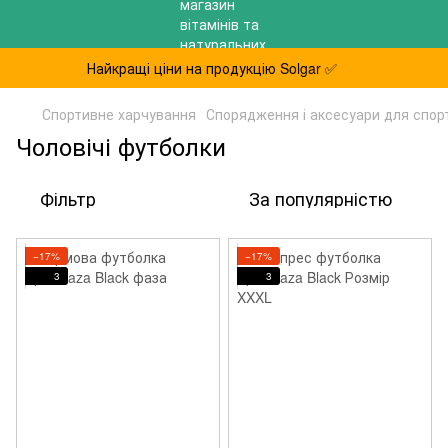
Найкращі ціни на продукцію Solgar ✅
Спортивне харчування
Спорядження і аксесуари для спор
Чоловічі футболки
Фільтр
За популярністю
−17%
−17%
3
3