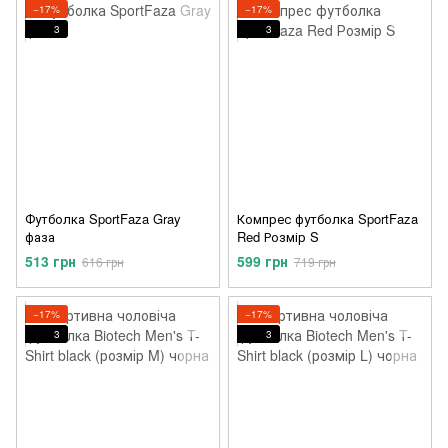
−17%
−17%
3
3
Футболка SportFaza Gray
Компрес футболка SportFaza
фаза
Red Розмір S
513 грн
599 грн
616 грн
719 грн
−17%
−17%
3
3