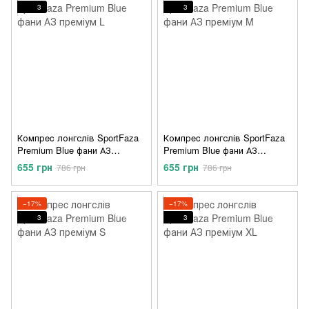
3
3
Компрec лонгслів SportFaza
Компрec лонгслів SportFaza
Premium Blue фани АЗ
Premium Blue фани АЗ
преміум L
преміум M
655 грн
655 грн
786 грн
786 грн
−17%
−17%
3
3