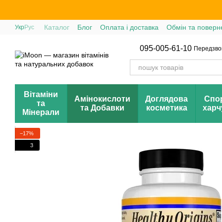
Перейти до основного контенту
Каталог
Блог
Оплата і доставка
Обмін та поверн
Укр
Рус
095-005-61-10
Передзво
Вітаміни
Амінокислоти
Доглядова
Спо
та
та Добавки
косметика
харч
Мінерали
−17%
3