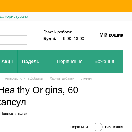
да користувача
Графік роботи:
Мій кошик
Будні:
9:00–18:00
Акції
Падель
Порівняння
Бажання
Вх
Амінокислоти та Добавки
Харчові добавки
Лютеїн
Healthy Origins, 60
капсул
Написати відгук
Порівняти
В бажання