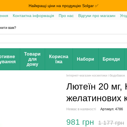
Найкращі ціни на продукцію Solgar ✅
ення
Контактна інформація
Про нас
Відгуки про магазин
Уго
нити вам?
Товари
ртивне
Корисна
для
Набори
Бренди
ування
їжа
дому
Інтернет-магазин косметики і біодобавок
Лютеїн 20 мг, 
желатинових 
Немає в наявності
Артикул: 4786
981 грн
1 177 грн