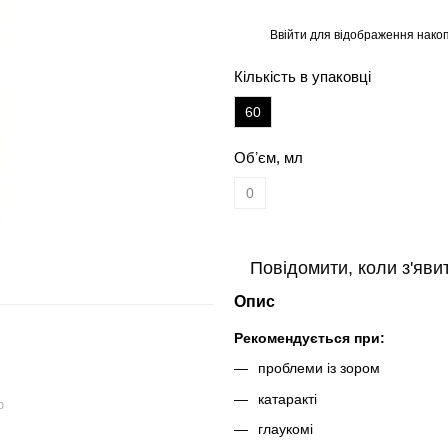
Ввійти
для відображення накоп
%
Кількість в упаковці
60
Обʼєм, мл
0
Повідомити, коли з'яви
Опис
Рекомендується при:
проблеми із зором
катаракті
ю
глаукомі