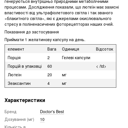
генеруються внутрішньо природними метаболічними
процесами. Дослідження показали, що лютеїн має захисні
властивості від ультрафіолетового світла і так званого
«блакитного світла», які є джерелами окислювального
стресу в поліненасичених фоторецепторах наших очей.
Показання до застосування
Приймати 1 желатинову капсулу на день.
елемент
Вага
Одиниця
Відсоток
Порція
2
Гелеві капсули
Порцій в упаковці
60
< /td>
Лютеїн
20
мг
Зеаксантин
4
мг
Характеристики
Бренд
Doctor's Best
Дозування (мг)
10
Кількість в