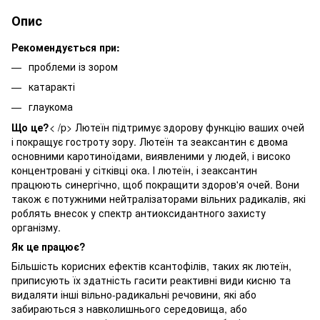
Опис
Рекомендується при:
проблеми із зором
катаракті
глаукома
Що це?
< /p> Лютеїн підтримує здорову функцію ваших очей
і покращує гостроту зору. Лютеїн та зеаксантин є двома
основними каротиноїдами, виявленими у людей, і високо
концентровані у сітківці ока. І лютеїн, і зеаксантин
працюють синергічно, щоб покращити здоров'я очей. Вони
також є потужними нейтралізаторами вільних радикалів, які
роблять внесок у спектр антиоксидантного захисту
організму.
Як це працює?
Більшість корисних ефектів ксантофілів, таких як лютеїн,
приписують їх здатність гасити реактивні види кисню та
видаляти інші вільно-радикальні речовини, які або
забираються з навколишнього середовища, або