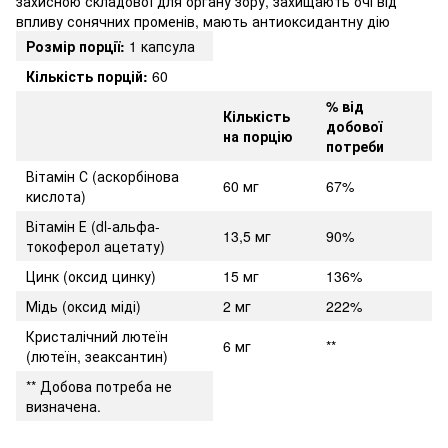
захисною складової для органу зору, захищають очі від
впливу сонячних променів, мають антиоксидантну дію
Розмір порції:
1 капсула
Кількість порцій:
60
% від
Кількість
добової
на порцію
потреби
Вітамін С (аскорбінова
60 мг
67%
кислота)
Вітамін Е (dl-альфа-
13,5 мг
90%
токоферол ацетату)
Цинк (оксид цинку)
15 мг
136%
Мідь (оксид міді)
2 мг
222%
Кристалічний лютеїн
6 мг
**
(лютеїн, зеаксантин)
** Добова потреба не
визначена.