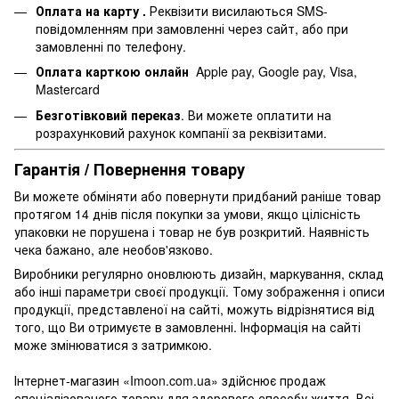
Оплата на карту .
Реквізити висилаються SMS-
повідомленням при замовленні через сайт, або при
замовленні по телефону.
Оплата карткою онлайн
Apple pay, Google pay, Visa,
Mastercard
Безготівковий переказ
. Ви можете оплатити на
розрахунковий рахунок компанії за реквізитами.
Гарантія / Повернення товару
Ви можете обміняти або повернути придбаний раніше товар
протягом 14 днів після покупки за умови, якщо цілісність
упаковки не порушена і товар не був розкритий. Наявність
чека бажано, але необов'язково.
Виробники регулярно оновлюють дизайн, маркування, склад
або інші параметри своєї продукції. Тому зображення і описи
продукції, представленої на сайті, можуть відрізнятися від
того, що Ви отримуєте в замовленні. Інформація на сайті
може змінюватися з затримкою.
Інтернет-магазин «Imoon.com.ua» здійснює продаж
спеціалізованого товару для здорового способу життя. Всі