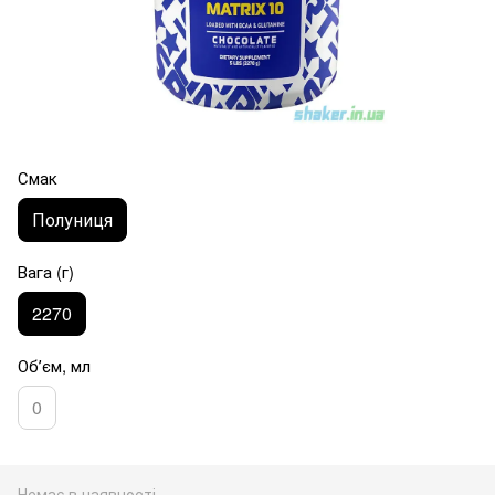
Смак
Полуниця
Вага (г)
2270
Обʼєм, мл
0
Немає в наявності