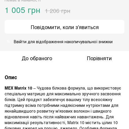
1 005 грн
1 206 грн
Повідомити, коли з'явиться
Ввійти
для відображення накопичувальної знижки
%
До обраного
Порівняти
Опис
MEX Matrix 10
– Чудова білкова формула, що використовує
спеціальну матрицю для максимально зручного засвоєння
білків. Цей продукт забезпечує вашому тілу всеосяжну
підтримку всіма потрібними надякісними нутрієнтами для
якнайшвидшого розвитку м'язових волокон і швидкого
відновлення навіть після найважчих навантажень. Для
максимізації результативності, Matrix 10 містить цілих 10
білкових джерел на порцію, джерело. Особлива формула,