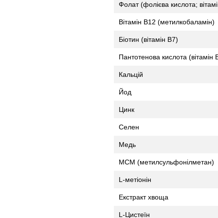
Фолат (фолієва кислота; вітамі
Вітамін В12 (метилкобаламін)
Біотин (вітамін В7)
Пантотенова кислота (вітамін 
Кальцій
Йод
Цинк
Селен
Медь
МСМ (метилсульфонілметан)
L-метіонін
Екстракт хвоща
L-Цистеїн