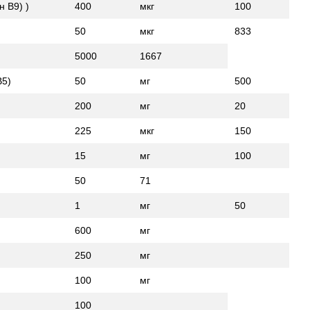
н В9) )
400
мкг
100
50
мкг
833
5000
1667
В5)
50
мг
500
200
мг
20
225
мкг
150
15
мг
100
50
71
1
мг
50
600
мг
250
мг
100
мг
100