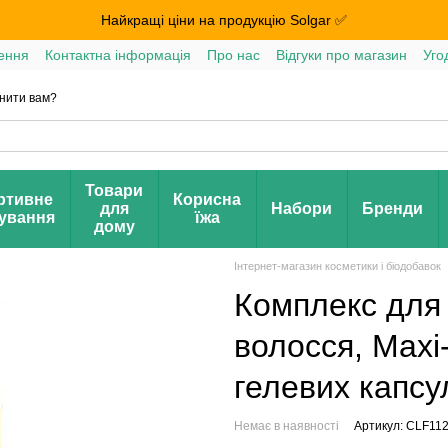
Найкращі ціни на продукцію Solgar ✅
ення
Контактна інформація
Про нас
Відгуки про магазин
Уго
нити вам?
Товари
ртивне
Корисна
для
Набори
Бренди
ування
їжа
дому
Інтернет-магазин косметики і біодобавок
Комплекс для 
волосся, Maxi-
гелевих капсу
Немає в наявності
Артикул: CLF11