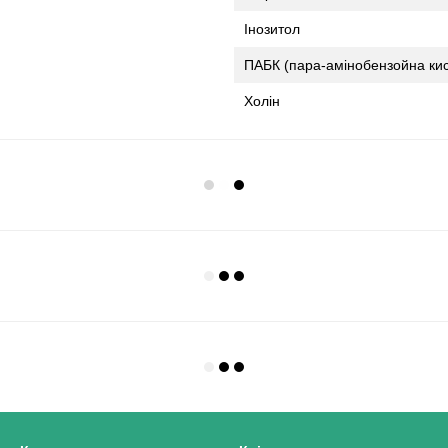
Інозитол
ПАБК (пара-амінобензойна ки
Холін