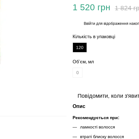
1 520 грн
1 824 г
Ввійти
для відображення накоп
%
Кількість в упаковці
120
Обʼєм, мл
0
Повідомити, коли з'яви
Опис
Рекомендується при:
ламкості волосся
втраті блиску волосся