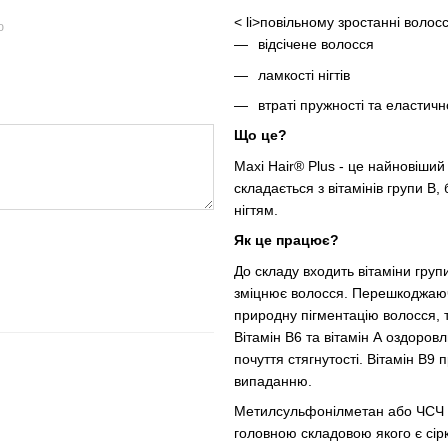
< li>повільному зростанні волос
ю
відсічене волосся
ламкості нігтів
втраті пружності та еластичн
Що це?
Maxi Hair® Plus - це найновіши
складається з вітамінів групи В,
нігтям.
Як це працює?
До складу входить вітаміни груп
зміцнює волосся. Перешкоджаючи
природну пігментацію волосся, 
Вітамін В6 та вітамін А оздоро
почуття стягнутості. Вітамін В9 
випаданню.
Метилсульфонілметан або ЧСЧ –
головною складовою якого є сірк