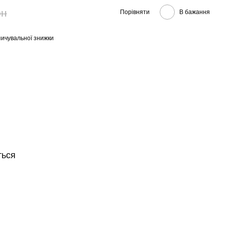
рн
Порівняти
В бажання
ичувальної знижки
ться