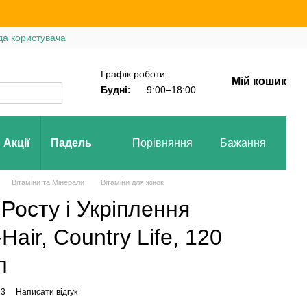
да користувача
Графік роботи:
Мій кошик
Будні:
9:00–18:00
Акції
Падель
Порівняння
Бажання
Вх
Вітаміни та Мінерали
Вітаміни для жінок
Росту і Укріплення
Hair, Country Life, 120
л
23
Написати відгук