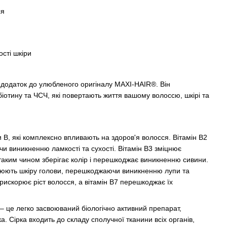
ся
ості шкіри
й додаток до улюбленого оригіналу MAXI-HAIR®. Він
 біотину та ЧСЧ, які повертають життя вашому волоссю, шкірі та
и В, які комплексно впливають на здоров'я волосся. Вітамін В2
 виникненню ламкості та сухості. Вітамін В3 зміцнює
таким чином зберігає колір і перешкоджає виникненню сивини.
влюють шкіру голови, перешкоджаючи виникненню лупи та
прискорює ріст волосся, а вітамін В7 перешкоджає їх
 це легко засвоюваний біологічно активний препарат,
а. Сірка входить до складу сполучної тканини всіх органів,