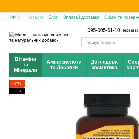
Перейти до основного контенту
Каталог
Блог
Оплата і доставка
Обмін та поверн
Укр
Рус
095-005-61-10
Передзво
Вітаміни
Амінокислоти
Доглядова
Спо
та
та Добавки
косметика
харч
Мінерали
−17%
3