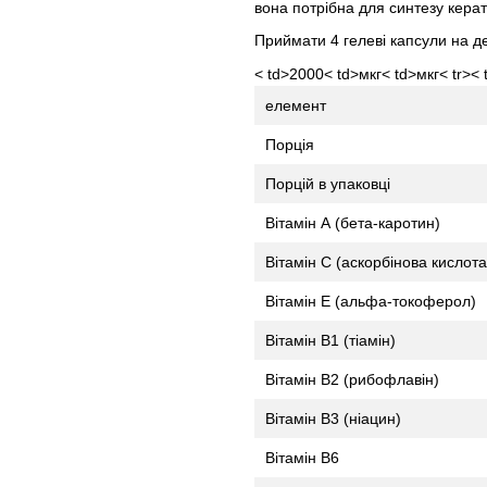
вона потрібна для синтезу керат
Приймати 4 гелеві капсули на д
< td>2000< td>мкг< td>мкг< tr>< 
елемент
Порція
Порцій в упаковці
Вітамін А (бета-каротин)
Вітамін С (аскорбінова кислота
Вітамін Е (альфа-токоферол)
Вітамін В1 (тіамін)
Вітамін В2 (рибофлавін)
Вітамін В3 (ніацин)
Вітамін В6