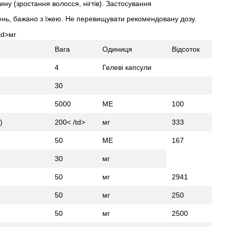
ину (зростання волосся, нігтів). Застосування
ень, бажано з їжею. Не перевищувати рекомендовану дозу.
td>мг
Вага
Одиниця
Відсоток
4
Гелеві капсули
30
5000
МЕ
100
)
200< /td>
мг
333
50
МЕ
167
30
мг
50
мг
2941
50
мг
250
50
мг
2500