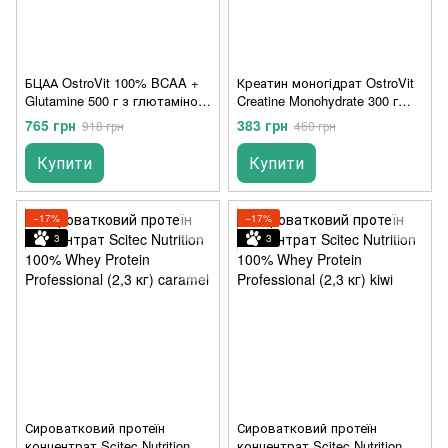
БЦАА OstroVit 100% BCAA +
Креатин моногідрат OstroVit
Glutamine 500 г з глютаміном
Creatine Monohydrate 300 г
lemon
watermelon
765 грн
383 грн
918 грн
460 грн
Купити
Купити
−17%
−17%
3
3
Сироватковий протеїн
Сироватковий протеїн
концентрат Scitec Nutrition
концентрат Scitec Nutrition