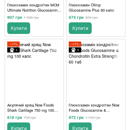
Глюкозамін хондроїтин МСМ
Глюкозамін Olimp
Ultimate Nutrition Glucosamine
Glucosamine Plus 60 капс
Chondroitin Msm 90 таб
907 грн
674 грн
1 088 грн
809 грн
Купити
Купити
−17%
−17%
3
3
Акулячий хрящ Now Foods
Глюкозамін хондроїтин Now
Shark Cartilage 750 mg 100
Foods Glucosamine &
капс
Chondroitin Extra Strength 60
616 грн
972 грн
739 грн
1 166 грн
таб
Купити
Купити