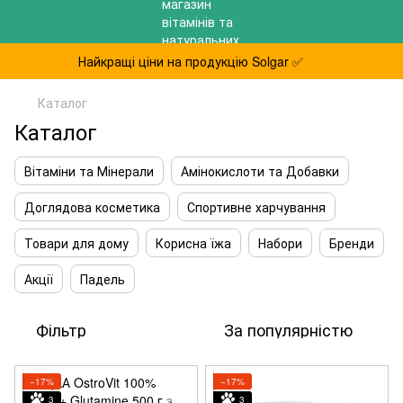
Найкращі ціни на продукцію Solgar ✅
Каталог
Каталог
Вітаміни та Мінерали
Амінокислоти та Добавки
Доглядова косметика
Спортивне харчування
Товари для дому
Корисна їжа
Набори
Бренди
Акції
Падель
Фільтр
За популярністю
−17%
−17%
3
3