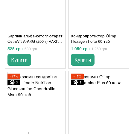
L-аргінін альфа-кетоглютарат
Хондропротектор Olimp
OstroVit A-AKG (200 г) ААКГ
Flexagen Forte 60 таб
остов lemon
525 грн
1 050 грн
630 грн
1 260 грн
Купити
Купити
−17%
−17%
3
3
1