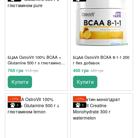
БЦАА OstroVit 100% BCAA +
БЦАА OstroVit BCAA 8-1-1 200
Glutamine 500 г з глютаміном
г без добавок
pure
765 грн
400 грн
918 грн
480 грн
Купити
Купити
−17%
−17%
3
3