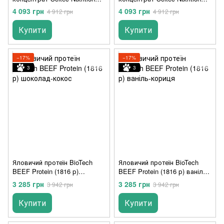
100% Whey Protein
100% Whey Protein
4 093 грн
4 093 грн
4 912 грн
4 912 грн
Professional (2,3 кг) caramel
Professional (2,3 кг) kiwi
Купити
Купити
−17%
−17%
3
3
Яловичий протеїн BioTech
Яловичий протеїн BioTech
BEEF Protein (1816 р)
BEEF Protein (1816 р) ваніль-
шоколад-кокос
кориця
3 285 грн
3 285 грн
3 942 грн
3 942 грн
Купити
Купити