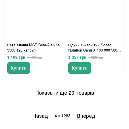
Бета аланін MST Beta-Alanine
Рідкий Л-карнітин Scitec
3500 120 капсул
Nutrition Carni X 100 000 500
мл pineapple
1 169 грн
1 357 грн
1 403 грн
1 628 грн
Купити
Купити
Показати ще 20 товарів
Назад
Вперед
4
з 1288