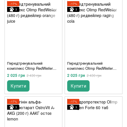
−17%
−17%
3
3
Передтренувальний
Передтренувальний
комплекс Olimp RedWeiler
комплекс Olimp RedWeiler
(480 г) редвейлер orange juice
(480 г) редвейлер raging cola
2 025 грн
2 025 грн
2 430 грн
2 430 грн
Купити
Купити
−17%
−17%
3
3