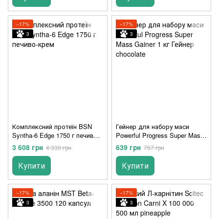
−17%
−17%
3
3
Комплексний протеїн BSN
Гейнер для набору маси
Syntha-6 Edge 1750 г печиво-
Powerful Progress Super Mass
крем
Gainer 1 кг Гейнер chocolate
3 608 грн
639 грн
4 330 грн
767 грн
Купити
Купити
−17%
−17%
3
3