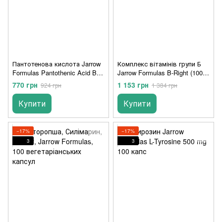
Пантотенова кислота Jarrow
Комплекс вітамінів групи Б
Formulas Pantothenic Acid B5
Jarrow Formulas B-Right (100
500 mg (100 капс) вітамін б5
капс) lemon
770 грн
1 153 грн
924 грн
1 384 грн
Купити
Купити
−17%
−17%
3
3