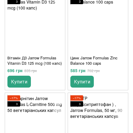
3
3
Вітамін Д3 Jarrow Formulas
Цинк Jarrow Formulas Zinc
Vitamin D3 125 mcg (100 капс)
Balance 100 caps
696 грн
585 грн
835 грн
702 грн
Купити
Купити
−17%
−17%
3
3