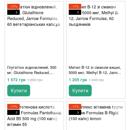
−17%
−17%
3
3
Глутатіон відновлений, 500
Метил B-12 зі смаком вишні,
мг, Glutathione Reduced,
5000 мкг, Methyl B-12, Jarrow
Jarrow Formulas, 60
Formulas, 60 льодяників
1 572 грн
1 205 грн
1 886 грн
1 446 грн
вегетаріанських капсул
Купити
Купити
−17%
−17%
3
3