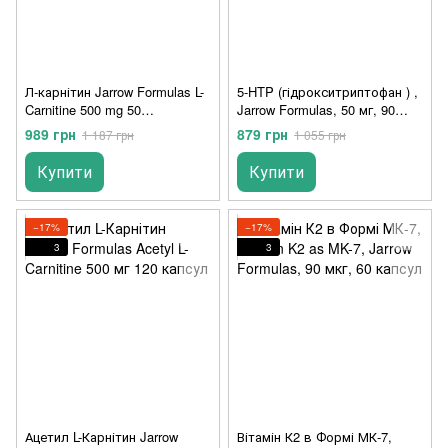
Л-карнітин Jarrow Formulas L-
5-HTP (гідрокситриптофан ) ,
Carnitine 500 mg 50
Jarrow Formulas, 50 мг, 90
вегетаріанських капсул
вегетаріанських капсул
989 грн
879 грн
1 187 грн
1 055 грн
Купити
Купити
−17%
−17%
3
3
Ацетил L-Карнітин Jarrow
Вітамін К2 в Формі МК-7,