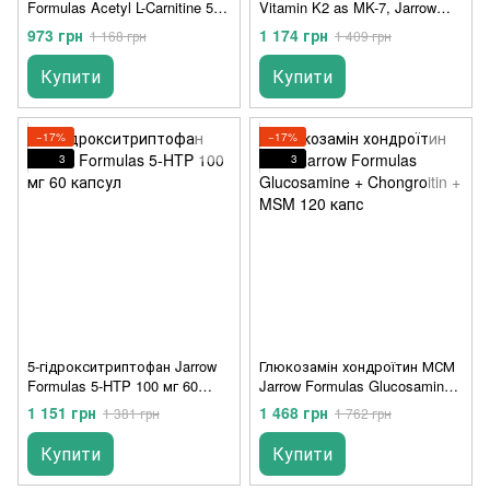
Formulas Acetyl L-Carnitine 500
Vitamin K2 as MK-7, Jarrow
мг 120 капсул
Formulas, 90 мкг, 60 капсул
973 грн
1 174 грн
1 168 грн
1 409 грн
Купити
Купити
−17%
−17%
3
3
5-гідрокситриптофан Jarrow
Глюкозамін хондроїтин МСМ
Formulas 5-HTP 100 мг 60
Jarrow Formulas Glucosamine
капсул
+ Chongroitin + MSM 120 капс
1 151 грн
1 468 грн
1 381 грн
1 762 грн
Купити
Купити