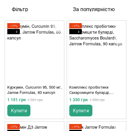
Фільтр
За популярністю
−17%
−17%
3
3
Куркумін, Curcumin 95, 500 мг,
Комплекс пробіотики
Jarrow Formulas, 60 капсул
Сахароміцети буларді,
Saccharomyces Boulardii,
1 151 грн
1 330 грн
1 381 грн
1 596 грн
Jarrow Formulas, 90 капсул
Купити
Купити
−17%
−17%