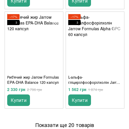
Купити
Купити
−17%
−17%
3
3
Риб'ячий жир Jarrow Formulas
L-альфа-
EPA-DHA Balance 120 капсул
гліцерілфосфорілхолін Jarrow
Formulas Alpha GPC 60
2 330 грн
1 562 грн
2 796 грн
1 874 грн
капсул
Купити
Купити
Показати ще 20 товарів