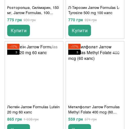
Розторопша, Силімарин, 150
Л-Тирозин Jarrow Formulas L-
мг, Jarrow Formulas, 100
Tyrosine 500 mg 100 капс
вегетаріанських капсул
775 грн
770 грн
930 грн
924 грн
Купити
Купити
−17%
−17%
3
3
Лютеїн Jarrow Formulas Lutein
Метилфолат Jarrow Formulas
20 mg 60 капс
Methyl Folate 400 mcg (60
капс)
865 грн
559 грн
1 038 грн
671 грн