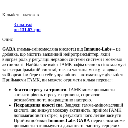
Кількість платежів
3 платежі
по
131.67 грн
Опис
GABA
(гамма-аміномасляна кислота) від
Immune-Labs
– це
добавка, що містить важливий нейротрансміттер, який
відіграє роль у регуляції нервової системи системи і мозкової
активності. Найбільше вміст ГАМК зафіксовано в гіпоталамусі
та екстрапірамідній системі, т. е. та частина мозку, завдяки
якій організм бере на себе управління і автоматизує діяльність.
Приймаючи ГАМК, ви можете отримати кілька переваг:
Зняття стресу та тривоги
. ГАМК може допомогти
знизити рівень стресу та тривоги, сприяючи
розслабленню та покращенню настрою.
Покращення якості сна
. Завдяки гамма-аміномасляній
кислоті, що знижує мозкову активність, прийом ГАМК
допомагає зняти стрес, в результаті чого легше заснути.
Прийом добавки
Immune-Labs GABA
перед сном може
допомогти загальмувати дихання та частоту серцевих