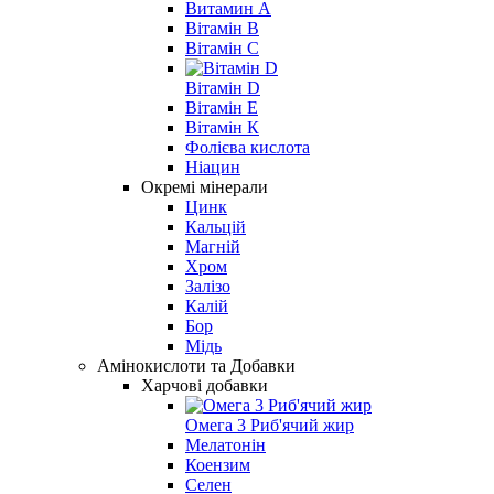
Витамин А
Вітамін B
Вітамін C
Вітамін D
Вітамін Е
Вітамін К
Фолієва кислота
Ніацин
Окремі мінерали
Цинк
Кальцій
Магній
Хром
Залізо
Калій
Бор
Мідь
Амінокислоти та Добавки
Харчові добавки
Омега 3 Риб'ячий жир
Мелатонін
Коензим
Селен