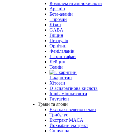
Комплексні амінокислоти
Аргінін
Бета-аланін
Тирозин
Лізин
GABA
Гліцин
Цитрулін
Орнітин
Фенілаланін
L-триптофан
Лейцин
Теанін
L-карнітин
Хітозан
D-аспарагінова кислота
Інші амінокислоти
Глутатіон
Трави та ягоди
Екстракт зеленого чаю
Трибулус
Екстракт MACA
Йохімбин екстракт
Спіруліна