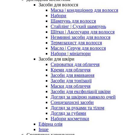
Засоби для волосся
Маска | кондиціонер для волосся
Набори
Шампунь для волосся
Стайлінг | Сухий шампунь
Щітки | Аксесуари для волосся
Незмивні засоби для волосся
Термозахист для волосся
Масло | Серум для волосся
Набори | мініатюри
Засоби для шкіри
Сироватки для обличчя
Креми для обличчя
Засоби для вмивання
Засоби для тонізації
Маски для обличчя
Засоби для ексфоліації шкіри
Догляд за шкірою навколо очей
Сонцезахисні засоби
Догляд за руками та тілом
Догляд за губами
Набори косметики
Ефірна олія
Інше
Спортивне харчування