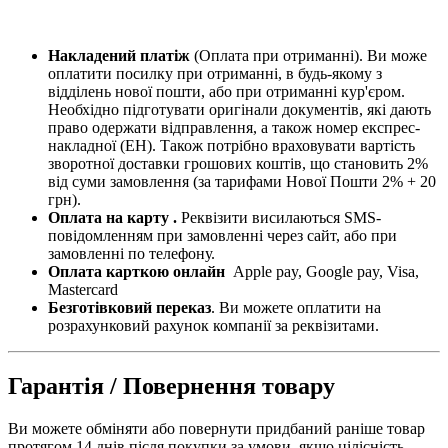
Накладений платіж
(Оплата при отриманні). Ви може
оплатити посилку при отриманні, в будь-якому з
відділень нової пошти, або при отриманні кур'єром.
Необхідно підготувати оригінали документів, які дають
право одержати відправлення, а також номер експрес-
накладної (ЕН). Також потрібно враховувати вартість
зворотної доставки грошових коштів, що становить 2%
від суми замовлення (за тарифами Нової Пошти 2% + 20
грн).
Оплата на карту .
Реквізити висилаються SMS-
повідомленням при замовленні через сайт, або при
замовленні по телефону.
Оплата карткою онлайн
Apple pay, Google pay, Visa,
Mastercard
Безготівковий переказ
. Ви можете оплатити на
розрахунковий рахунок компанії за реквізитами.
Гарантія / Повернення товару
Ви можете обміняти або повернути придбаний раніше товар
протягом 14 днів після покупки за умови, якщо цілісність