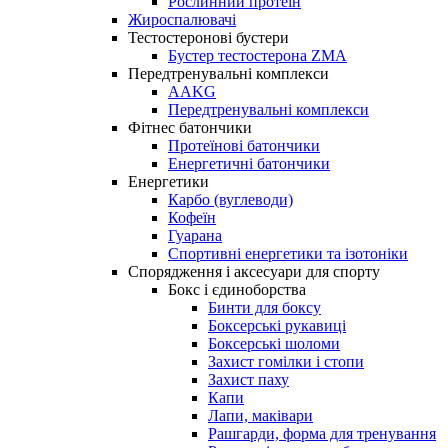
Рослинний протеїн
Жироспалювачі
Тестостеронові бустери
Бустер тестостерона ZMA
Передтренувальні комплекси
AAKG
Передтренувальні комплекси
Фітнес батончики
Протеїнові батончики
Енергетичні батончики
Енергетики
Карбо (вуглеводи)
Кофеїн
Гуарана
Спортивні енергетики та ізотоніки
Спорядження і аксесуари для спорту
Бокс і єдиноборства
Бинти для боксу
Боксерські рукавиці
Боксерські шоломи
Захист гомілки і стопи
Захист паху
Капи
Лапи, маківари
Рашгарди, форма для тренування