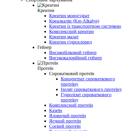
Креатин
Креатин моногідрат
Креалкалін (Kre-Alkalyn)
Креатин із транспортною системою
Комплексний креатин
Креатин малат
Креатин гідрохлорид
Гейнер
Високобілковий гейнер
Висококалорійний гейнер
Протеїн
Сироватковий протеїн
Концентрат сироваткового
протеїну
Ізолят сироваткового протеїну
Гідролізат сироваткового
протеїну
Комплексний протеїн
Казеїн
Яловичий протеїн
Яєчний протеїн
Соєвий протеїн