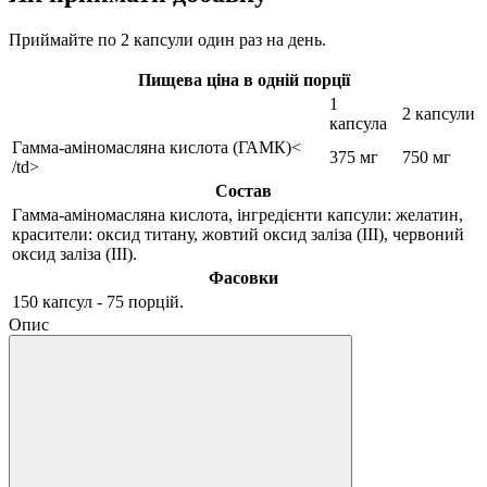
Приймайте по 2 капсули один раз на день.
Пищева ціна в одній порції
1
2 капсули
капсула
Гамма-аміномасляна кислота (ГАМК)<
375 мг
750 мг
/td>
Состав
Гамма-аміномасляна кислота, інгредієнти капсули: желатин,
красители: оксид титану, жовтий оксид заліза (III), червоний
оксид заліза (III).
Фасовки
150 капсул - 75 порцій.
Опис