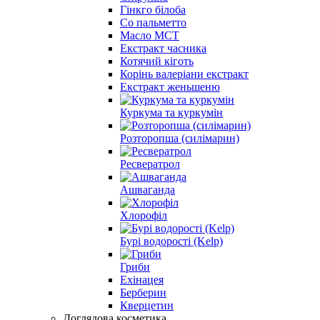
Гінкго білоба
Cо пальметто
Масло MCT
Екстракт часника
Котячий кіготь
Корінь валеріани екстракт
Екстракт женьшеню
Куркума та куркумін
Розторопша (силімарин)
Ресвератрол
Ашваганда
Хлорофіл
Бурі водорості (Kelp)
Гриби
Ехінацея
Берберин
Кверцетин
Доглядова косметика