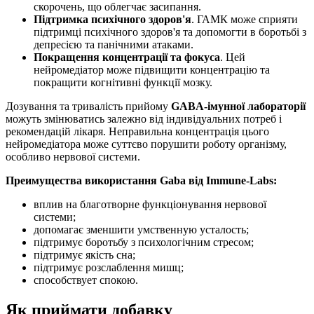
скорочень, що облегчає засипання.
Підтримка психічного здоров'я
. ГАМК може сприяти
підтримці психічного здоров'я та допомогти в боротьбі з
депресією та панічними атаками.
Покращення концентрації та фокуса
. Цей
нейромедіатор може підвищити концентрацію та
покращити когнітивні функції мозку.
Дозування та тривалість прийому
GABA-імунної лабораторії
можуть змінюватись залежно від індивідуальних потреб і
рекомендацій лікаря. Неправильна концентрація цього
нейромедіатора може суттєво порушити роботу організму,
особливо нервової системи.
Преимущества використання Gaba від Immune-Labs:
вплив на благотворне функціонування нервової
системи;
допомагає зменшити умственную усталость;
підтримує боротьбу з психологічним стресом;
підтримує якість сна;
підтримує розслаблення мишц;
способствует спокою.
Як приймати добавку