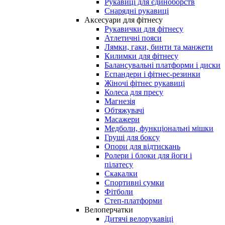
Рукавиці для єдиноборств
Снарядні рукавиці
Аксесуари для фітнесу
Рукавички для фітнесу
Атлетичні пояси
Лямки, гаки, бинти та манжети
Килимки для фітнесу
Балансувальні платформи і диски
Еспандери і фітнес-резинки
Жіночі фітнес рукавиці
Колеса для пресу
Магнезія
Обтяжувачі
Масажери
Медболи, функціональні мішки
Груші для боксу
Опори для відтискань
Ролери і блоки для йоги і
пілатесу
Скакалки
Спортивні сумки
Фітболи
Степ-платформи
Велоперчатки
Дитячі велорукавіці