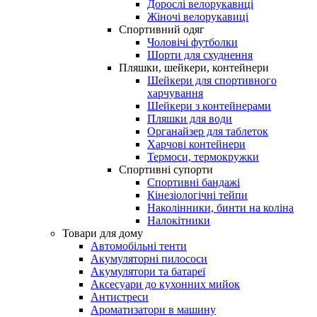
Дорослі велорукавиці
Жіночі велорукавиці
Спортивний одяг
Чоловічі футболки
Шорти для схуднення
Пляшки, шейкери, контейнери
Шейкери для спортивного
харчування
Шейкери з контейнерами
Пляшки для води
Органайзер для таблеток
Харчові контейнери
Термоси, термокружки
Спортивні супорти
Спортивні бандажі
Кінезіологічні тейпи
Наколінники, бинти на коліна
Налокітники
Товари для дому
Автомобільні тенти
Акумуляторні пилососи
Акумулятори та батареї
Аксесуари до кухонних мийок
Антистреси
Ароматизатори в машину