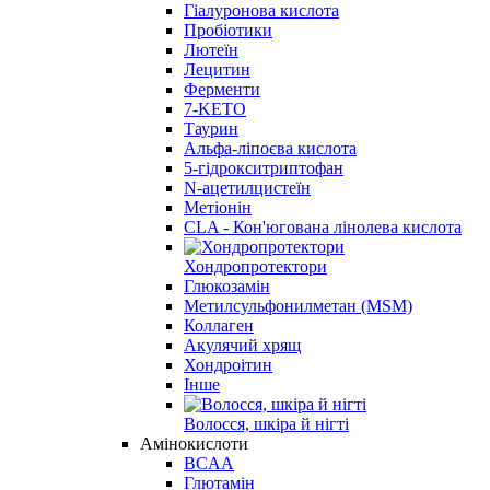
Гіалуронова кислота
Пробіотики
Лютеїн
Лецитин
Ферменти
7-KETO
Таурин
Альфа-ліпоєва кислота
5-гідрокситриптофан
N-ацетилцистеїн
Метіонін
CLA - Кон'югована лінолева кислота
Хондропротектори
Глюкозамін
Метилсульфонилметан (MSM)
Коллаген
Акулячий хрящ
Хондроітин
Інше
Волосся, шкіра й нігті
Амінокислоти
BCAA
Глютамін