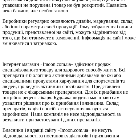
упаковки не порушена і товар не був розкритий. Наявність
чека бажано, але необов'язково.
Виробники регулярно оновлюють дизайн, маркування, склад
або інші параметри своєї продукції. Тому зображення і описи
продукції, представленої на сайті, можуть відрізнятися від
того, що Ви отримуєте в замовленні. Інформація на сайті може
змінюватися з затримкою.
Інтернет-магазин «Imoon.com.ua» здійснює продаж
спеціалізованого товару для здорового способу життя. Всі
препарати є біологічно активними добавками до їжі або
спеціальними продуктами харчування для спортсменів та
людей, що ведуть активний спосіб життя. Представлені
товари не є лікарськими препаратами. Для їх придбання не
потрібно рецепт лікаря. Будь-яка людина має право сам
ухвалити рішення про їх придбання і вживання. Склад
препаратів, їх дія і спосіб застосування вказується
виробником. Наша компанія не несе відповідальності за
результати при застосуванні даних препаратів.
Власники і видавці сайту «Imoon.com.ua» не несуть
відповідальності за постановку діагнозів і призначення