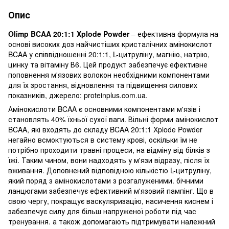
Опис
Olimp BCAA 20:1:1 Xplode Powder
– ефективна формула на
основі високих доз найчистіших кристалічних амінокислот
BCAA у співвідношенні 20:1:1, L-цитруліну, магнію, натрію,
цинку та вітаміну В6. Цей продукт забезпечує ефективне
поповнення м'язових волокон необхідними компонентами
для їх зростання, відновлення та підвищення силових
показників, джерело: proteinplus.com.ua.
Амінокислоти BCAA є основними компонентами м'язів і
становлять 40% їхньої сухої ваги. Вільні форми амінокислот
BCAA, які входять до складу BCAA 20:1:1 Xplode Powder
негайно всмоктуються в систему крові, оскільки їм не
потрібно проходити травні процеси, на відміну від білків з
їжі. Таким чином, вони надходять у м'язи відразу, після їх
вживання. Доповнений відповідною кількістю L-цитруліну,
який поряд з амінокислотами з розгалуженими. бічними
ланцюгами забезпечує ефективний м'язовий пампінг. Що в
свою чергу, покращує васкуляризацію, насичення киснем і
забезпечує силу для більш напруженої роботи під час
тренування. а також допомагають підтримувати належний