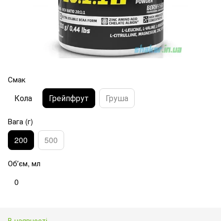
Смак
Кола
Грейпфрут
Груша
Вага (г)
200
500
Обʼєм, мл
0
В наявності