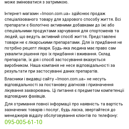
може змінюватися з затримкою.
Інтернет-магазин «Imoon.com.ua» здійснює продаж
спеціалізованого товару для здорового способу життя. Всі
препарати є біологічно активними добавками до їжі або
спеціальними продуктами харчування для спортсменів та
людей, що ведуть активний спосіб життя. Представлені
товари не є лікарськими препаратами. Для їх придбання не
потрібно рецепт лікаря. Будь-яка людина має право сам
ухвалити рішення про їх придбання і вживання. Склад
препаратів, їх дія і спосіб застосування вказується
виробником. Наша компанія не несе відповідальності за
результати при застосуванні даних препаратів.
Власники і видавці сайту «Imoon.com.ua» не несуть
відповідальності за постановку діагнозів і призначення
лікування захворювань. Ці питання є предметом компетенції
відповідних фахівців.
Для отримання повної інформації про наявність та вартість
зазначених товарів і послуг, будь ласка, звертайтеся до
менеджерів відділу обслуговування клієнтів по телефону:
095-005-61-10