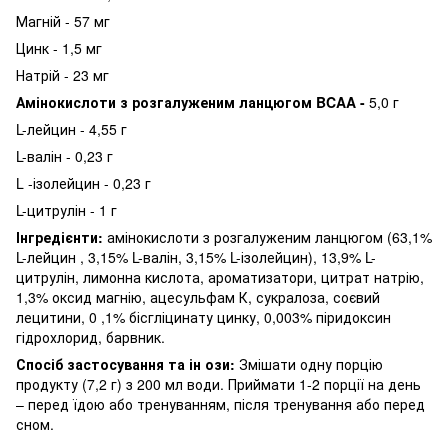
Магній - 57 мг
Цинк - 1,5 мг
Натрій - 23 мг
Амінокислоти з розгалуженим ланцюгом BCAA -
5,0 г
L-лейцин - 4,55 г
L-валін - 0,23 г
L -ізолейцин - 0,23 г
L-цитрулін - 1 г
Інгредієнти:
амінокислоти з розгалуженим ланцюгом (63,1%
L-лейцин , 3,15% L-валін, 3,15% L-ізолейцин), 13,9% L-
цитрулін, лимонна кислота, ароматизатори, цитрат натрію,
1,3% оксид магнію, ацесульфам К, сукралоза, соєвий
лецитини, 0 ,1% бісгліцинату цинку, 0,003% піридоксин
гідрохлорид, барвник.
Спосіб застосування та ін ози:
Змішати одну порцію
продукту (7,2 г) з 200 мл води. Приймати 1-2 порції на день
– перед їдою або тренуванням, після тренування або перед
сном.