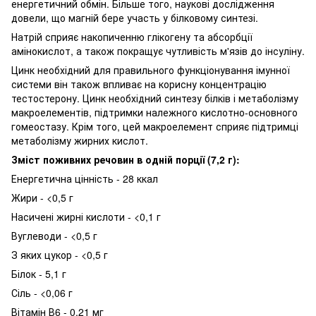
енергетичний обмін. Більше того, наукові дослідження
довели, що магній бере участь у білковому синтезі.
Натрій сприяє накопиченню глікогену та абсорбції
амінокислот, а також покращує чутливість м'язів до інсуліну.
Цинк необхідний для правильного функціонування імунної
системи він також впливає на корисну концентрацію
тестостерону. Цинк необхідний синтезу білків і метаболізму
макроелементів, підтримки належного кислотно-основного
гомеостазу. Крім того, цей макроелемент сприяє підтримці
метаболізму жирних кислот.
Зміст поживних речовин в одній порції (7,2 г):
Енергетична цінність - 28 ккал
Жири - <0,5 г
Насичені жирні кислоти - <0,1 г
Вуглеводи - <0,5 г
З яких цукор - <0,5 г
Білок - 5,1 г
Сіль - <0,06 г
Вітамін В6 - 0,21 мг