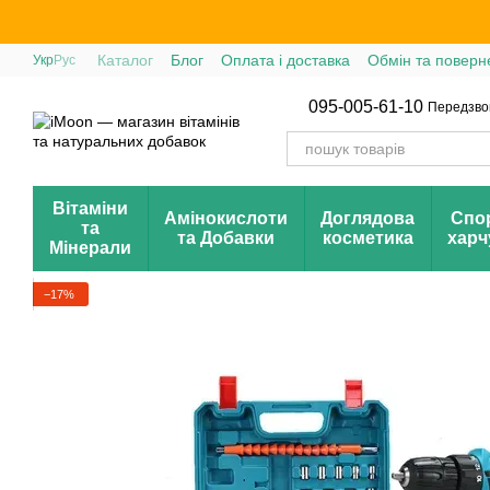
Перейти до основного контенту
Каталог
Блог
Оплата і доставка
Обмін та поверн
Укр
Рус
095-005-61-10
Передзво
Вітаміни
Амінокислоти
Доглядова
Спо
та
та Добавки
косметика
харч
Мінерали
−17%