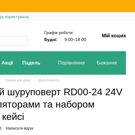
да користувача
Графік роботи:
Мій кошик
Будні:
9:00–18:00
Акції
Падель
Порівняння
Бажання
Вх
Товари для дому
Шуруповерти
й шуруповерт RD00-24 24V
уляторами та набором
 кейсі
3
Написати відгук