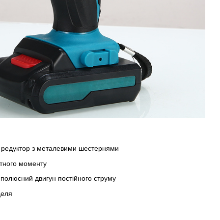
 редуктор з металевими шестернями
утного моменту
иполюсний двигун постійного струму
деля