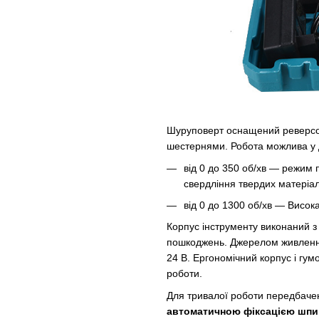
Шуруповерт оснащений реверсо
шестернями. Робота можлива у 
від 0 до 350 об/хв — режим 
свердління твердих матеріал
від 0 до 1300 об/хв — Висока
Корпус інструменту виконаний з
пошкоджень. Джерелом живлення
24 В. Ергономічний корпус і гумо
роботи.
Для тривалої роботи передбаче
автоматичною фіксацією шпи