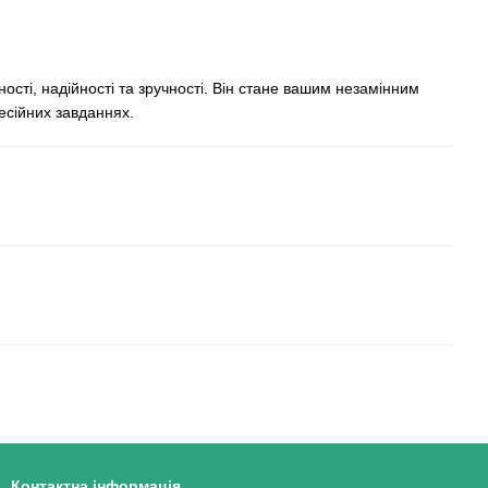
сті, надійності та зручності. Він стане вашим незамінним
есійних завданнях.
Контактна інформація