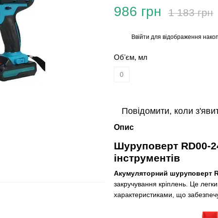
986 грн
1 183 грн
Ввійти
для відображення накоп
%
Обʼєм, мл
0
Повідомити, коли з'яви
Опис
Шуруповерт RD00-24
інструментів
Акумуляторний шуруповерт R
закручування кріплень. Це легк
характеристиками, що забезпечу