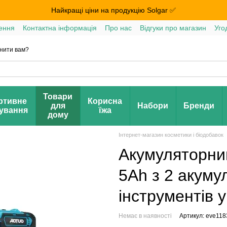
Найкращі ціни на продукцію Solgar ✅
ення
Контактна інформація
Про нас
Відгуки про магазин
Уго
нити вам?
Товари
ртивне
Корисна
для
Набори
Бренди
ування
їжа
дому
Інтернет-магазин косметики і біодобавок
Акумуляторни
5Ah з 2 акум
інструментів у
Немає в наявності
Артикул: eve118