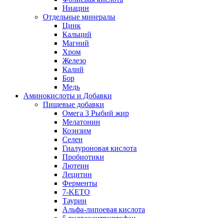
Ниацин
Отдельные минералы
Цинк
Кальций
Магний
Хром
Железо
Калий
Бор
Медь
Аминокислоты и Добавки
Пищевые добавки
Омега 3 Рыбий жир
Мелатонин
Коэнзим
Селен
Гиалуроновая кислота
Пробиотики
Лютеин
Лецитин
Ферменты
7-KETO
Таурин
Альфа-липоевая кислота