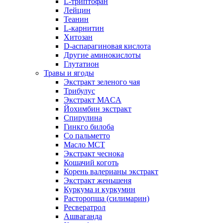
L-триптофан
Лейцин
Теанин
L-карнитин
Хитозан
D-аспарагиновая кислота
Другие аминокислоты
Глутатион
Травы и ягоды
Экстракт зеленого чая
Трибулус
Экстракт MACA
Йохимбин экстракт
Спирулина
Гинкго билоба
Cо пальметто
Масло MCT
Экстракт чеснока
Кошачий коготь
Корень валерианы экстракт
Экстракт женьшеня
Куркума и куркумин
Расторопша (силимарин)
Ресвератрол
Ашваганда