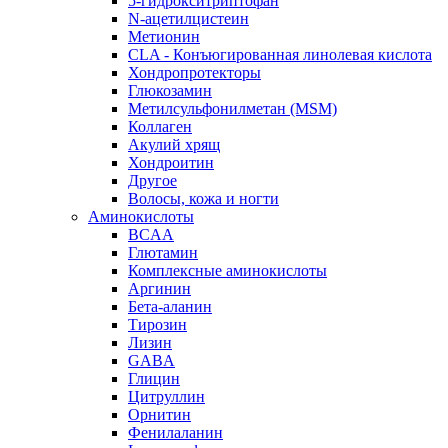
5-гидрокситриптофан
N-ацетилцистеин
Метионин
CLA - Конъюгированная линолевая кислота
Хондропротекторы
Глюкозамин
Метилсульфонилметан (MSM)
Коллаген
Акулий хрящ
Хондроитин
Другое
Волосы, кожа и ногти
Аминокислоты
BCAA
Глютамин
Комплексные аминокислоты
Аргинин
Бета-аланин
Тирозин
Лизин
GABA
Глицин
Цитруллин
Орнитин
Фенилаланин