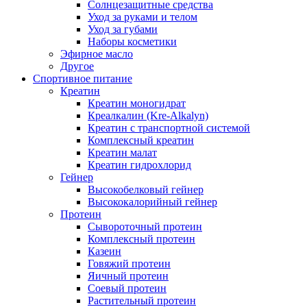
Солнцезащитные средства
Уход за руками и телом
Уход за губами
Наборы косметики
Эфирное масло
Другое
Спортивное питание
Креатин
Креатин моногидрат
Креалкалин (Kre-Alkalyn)
Креатин с транспортной системой
Комплексный креатин
Креатин малат
Креатин гидрохлорид
Гейнер
Высокобелковый гейнер
Высококалорийный гейнер
Протеин
Сывороточный протеин
Комплексный протеин
Казеин
Говяжий протеин
Яичный протеин
Соевый протеин
Растительный протеин