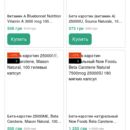
Витамин А Bluebonnet Nutrition
Бета каротин (витамин А)
Vitamin A 3000 mcg 100
25000IU, Source Naturals, 100
капсул
желатиновых капсул
508 грн
573 грн
610 грн
688 грн
Купить
Купить
−17%
−17%
3
3
Бета-каротин 25000МЕ, Beta
Бета-каротин натуральный
Carotene, Mason Natural, 100
Now Foods Beta Carotene
гелевых капсул
Natural 7500mcg 25000IU 180
500 грн
1 255 грн
600 грн
1 506 грн