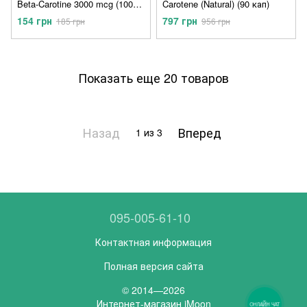
Beta-Carotine 3000 mcg (100
Carotene (Natural) (90 кап)
капс)
154 грн
797 грн
185 грн
956 грн
Показать еще 20 товаров
Назад
Вперед
1
из 3
095-005-61-10
Контактная информация
Полная версия сайта
© 2014—2026
Интернет-магазин iMoon
ОНЛАЙН ЧАТ