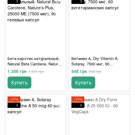
3
3
Бета-каротин натуральный,
Витамин А, Dry Vitamin A,
Natural Beta Carotene, Nature's
Solaray, 7500 мкг, 60
Plus, 25000 МЕ (7500 мкг), 90
вегетарианских капсул
1 209 грн
548 грн
1 451 грн
658 грн
гелевых капсул
Купить
Купить
−17%
−17%
3
3