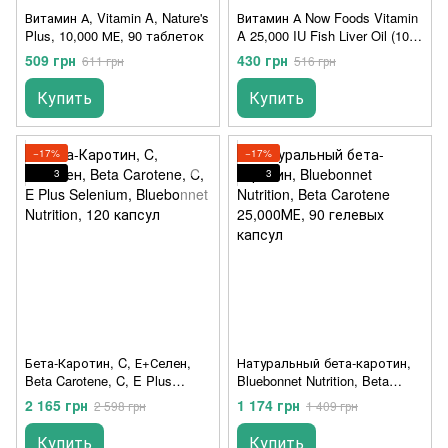
Витамин А, Vitamin A, Nature's
Витамин А Now Foods Vitamin
Plus, 10,000 МЕ, 90 таблеток
A 25,000 IU Fish Liver Oil (100
капс)
509 грн
430 грн
611 грн
516 грн
Купить
Купить
−17%
−17%
3
3
Бета-Каротин, C, Е+Селен,
Натуральный бета-каротин,
Beta Carotene, C, E Plus
Bluebonnet Nutrition, Beta
Selenium, Bluebonnet Nutrition,
Carotene 25,000МЕ, 90
2 165 грн
1 174 грн
2 598 грн
1 409 грн
120 капсул
гелевых капсул
Купить
Купить