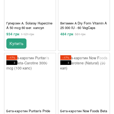
Гуперзин А. Solaray Huperzine
Витамин А Dry Form Vitamin A
A 50 mcg 60 вег. капсул
25 000 IU - 60 VegCaps
934 грн
484 грн
1 121 грн
581 грн
Купить
−17%
−17%
3
3
Бета-каротин Puritan's Pride
Бета-каротин Now Foods Beta