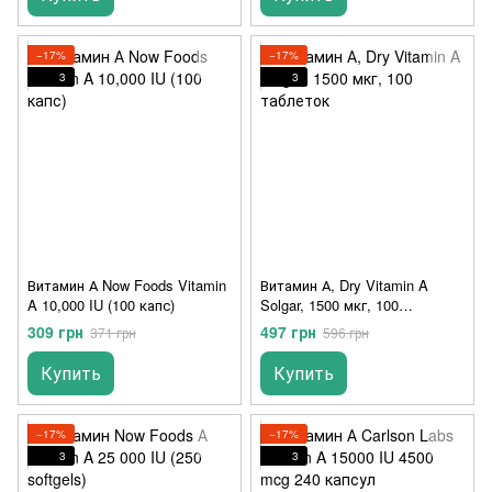
−17%
−17%
3
3
Витамин А Now Foods Vitamin
Витамин А, Dry Vitamin A
A 10,000 IU (100 капс)
Solgar, 1500 мкг, 100
таблеток
309 грн
497 грн
371 грн
596 грн
Купить
Купить
−17%
−17%
3
3