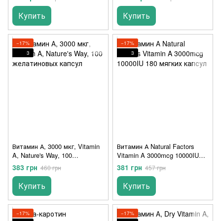
мягких капсул
Купить
Купить
−17%
−17%
3
3
Витамин А, 3000 мкг, Vitamin
Витамин А Natural Factors
A, Nature's Way, 100
Vitamin A 3000mcg 10000IU
желатиновых капсул
180 мягких капсул
383 грн
381 грн
460 грн
457 грн
Купить
Купить
−17%
−17%