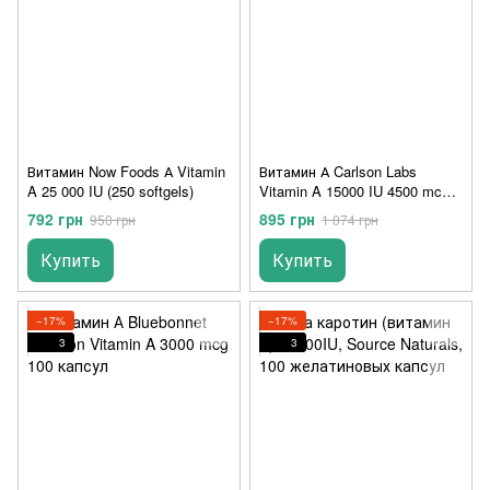
Витамин Now Foods А Vitamin
Витамин А Carlson Labs
A 25 000 IU (250 softgels)
Vitamin A 15000 IU 4500 mcg
240 капсул
792 грн
895 грн
950 грн
1 074 грн
Купить
Купить
−17%
−17%
3
3