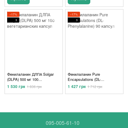
−17%
−17%
3
3
Фенилаланин ДЛПА Solgar
Фенилаланин Pure
(DLPA) 500 мг 100
Encapsulations (DL-
вегетарианских капсул
Phenylalanine) 90 капсул
1 530 грн
1 427 грн
1 836 грн
1 712 грн
095-005-61-10