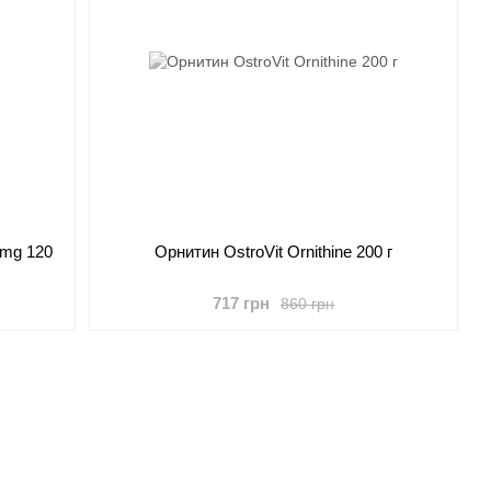
 mg 120
Орнитин OstroVit Ornithine 200 г
717 грн
860 грн