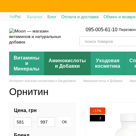
Перейти к основному контенту
Каталог
Блог
Оплата и доставка
Обмен и возвра
Укр
Рус
095-005-61-10
Перезвон
Витамины
Аминокислоты
Уходовая
Сп
и
и Добавки
косметика
Минералы
Интернет-магазин косметики и биодобавок
Аминокислоты и Добавки
Ами
Орнитин
Цена, грн
−17%
3
От Цена, грн
До Цена, грн
OK
Бренд