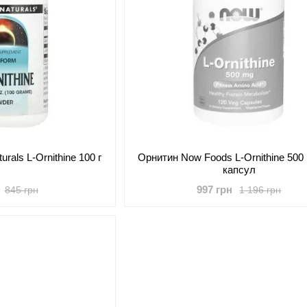
rals L-Ornithine 100 г
Орнитин Now Foods L-Ornithine 500
капсул
997 грн
845 грн
1 196 грн