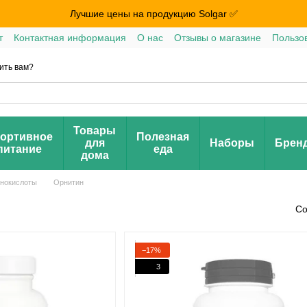
Лучшие цены на продукцию Solgar ✅
т
Контактная информация
О нас
Отзывы о магазине
Пользо
ить вам?
Товары
ортивное
Полезная
для
Наборы
Брен
питание
еда
дома
нокислоты
Орнитин
Со
−17%
3