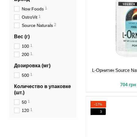
1
Now Foods
1
OstroVit
2
Source Naturals
Вес (г)
1
100
1
200
Дозировка (мг)
L-Орнитин Source Natu
1
500
704 грн
Количество в упаковке
(шт.)
1
50
−17%
1
120
3