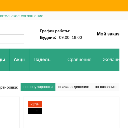
вательское соглашение
График работы:
Мой заказ
Будние:
09:00–18:00
ды
Акції
Падель
Сравнение
Желания
по популярности
сначала дешевле
по названию
ртировка:
−17%
3