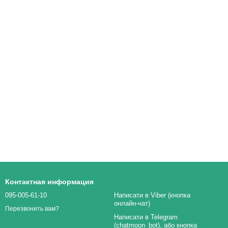
Контактная информация
095-005-61-10
Написати в Viber (кнопка
онлайн-чат)
Перезвонить вам?
Написати в Telegram
(chatmoon_bot), або кнопка