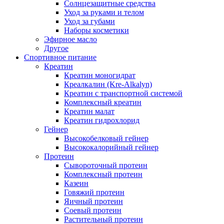
Солнцезащитные средства
Уход за руками и телом
Уход за губами
Наборы косметики
Эфирное масло
Другое
Спортивное питание
Креатин
Креатин моногидрат
Креалкалин (Kre-Alkalyn)
Креатин с транспортной системой
Комплексный креатин
Креатин малат
Креатин гидрохлорид
Гейнер
Высокобелковый гейнер
Высококалорийный гейнер
Протеин
Сывороточный протеин
Комплексный протеин
Казеин
Говяжий протеин
Яичный протеин
Соевый протеин
Растительный протеин