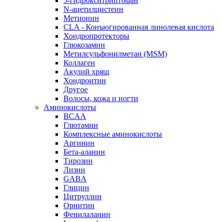
5-гидрокситриптофан
N-ацетилцистеин
Метионин
CLA - Конъюгированная линолевая кислота
Хондропротекторы
Глюкозамин
Метилсульфонилметан (MSM)
Коллаген
Акулий хрящ
Хондроитин
Другое
Волосы, кожа и ногти
Аминокислоты
BCAA
Глютамин
Комплексные аминокислоты
Аргинин
Бета-аланин
Тирозин
Лизин
GABA
Глицин
Цитруллин
Орнитин
Фенилаланин