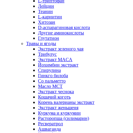
L-триптофан
Лейцин
Теанин
L-карнитин
Хитозан
D-аспарагиновая кислота
Другие аминокислоты
Глутатион
Травы и ягоды
Экстракт зеленого чая
Трибулус
Экстракт MACA
Йохимбин экстракт
Спирулина
Гинкго билоба
Cо пальметто
Масло MCT
Экстракт чеснока
Кошачий коготь
Корень валерианы экстракт
Экстракт женьшеня
Куркума и куркумин
Расторопша (силимарин)
Ресвератрол
Ашваганда