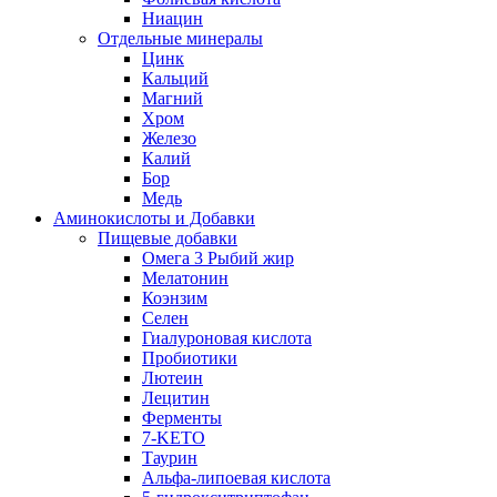
Ниацин
Отдельные минералы
Цинк
Кальций
Магний
Хром
Железо
Калий
Бор
Медь
Аминокислоты и Добавки
Пищевые добавки
Омега 3 Рыбий жир
Мелатонин
Коэнзим
Селен
Гиалуроновая кислота
Пробиотики
Лютеин
Лецитин
Ферменты
7-KETO
Таурин
Альфа-липоевая кислота