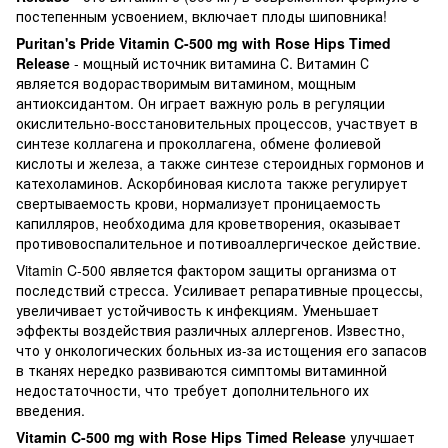
постепенным усвоением, включает плоды шиповника!
Puritan's Pride Vitamin C-500 mg with Rose Hips Timed
Release
- мощный источник витамина С. Витамин С
является водорастворимым витамином, мощным
антиоксидантом. Он играет важную роль в регуляции
окислительно-восстановительных процессов, участвует в
синтезе коллагена и проколлагена, обмене фолиевой
кислоты и железа, а также синтезе стероидных гормонов и
катехоламинов. Аскорбиновая кислота также регулирует
свертываемость крови, нормализует проницаемость
капилляров, необходима для кроветворения, оказывает
противовоспалительное и потивоаллергическое действие.
Vitamin C-500 является фактором защиты организма oт
последствий стресса. Усиливает репаративные процессы,
увеличивает устойчивость к инфекциям. Уменьшает
эффекты воздействия различных аллергенов. Известно,
что у онкологических больных из-за истощения его запасов
в тканях нередко развиваются симптомы витаминной
недостаточности, что требует дополнительного их
введения.
Vitamin C-500 mg with Rose Hips Timed Release
улучшает