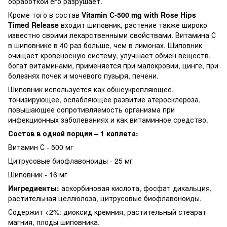
обработкой его разрушает.
Кроме того в состав
Vitamin C-500 mg with Rose Hips
Timed Release
входит шиповник, растение также широко
известно своими лекарственными свойствами. Витамина С
в шиповнике в 40 раз больше, чем в лимонах. Шиповник
очищает кровеносную систему, улучшает обмен веществ,
богат витаминами, применяется при малокровии, цинге, при
болезнях почек и мочевого пузыря, печени.
Шиповник используется как обшеукрепляющее,
тонизирующее, ослабляющее развитие атеросклероза,
повышающее сопротивляемость организма при
инфекционных заболеваниях и как витаминное средство.
Состав в одной порции – 1 каплета:
Витамин С - 500 мг
Цитрусовые биофлавоноиды - 25 мг
Шиповник - 16 мг
Ингредиенты:
аскорбиновая кислота, фосфат дикальция,
растительная целлюлоза, цитрусовые биофлавоноиды.
Содержит <2%: диоксид кремния, растительный стеарат
магния, плоды шиповника.