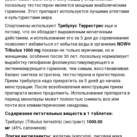
поскольку тестостерон является мощным анаболическим
гормоном. Этот препарат используется лучшими атлетами
и культуристами мира.
Спортсмены используют
Трибулус Террестрис
еще и
потому, что он обладает выраженным мочегонным
действием, и использование его за 3 дня до соревнования
позволяют избавиться от избытка воды в организме.
NOW®
Tribulus 1000 mg
показан не только мужчинам, но и
женщинам, особенно после 30 лет, поскольку нормализует
выработку гипофизом фолликулостимулирующего и
лютеинизирующего гормонов, тем самым, восстанавливая
баланс синтеза эстрогена, тестостерона и прогестерона.
Прием трибулуса надо прекратить за 5 дней до начала
менструации. После возобновления менструации прием
препарата можно продолжить. Использование препарата в
период менопаузы может полностью снимать все или
почти все климактерические синдромы.
Содержание питательных веществ в 1 таблетке:
Трибулус (Tribulus terrestris) (экстракт)
1000.00
мг
(45% сапонинов)
Другие ингредиенты:
желатин (капсула), рисовая мука,