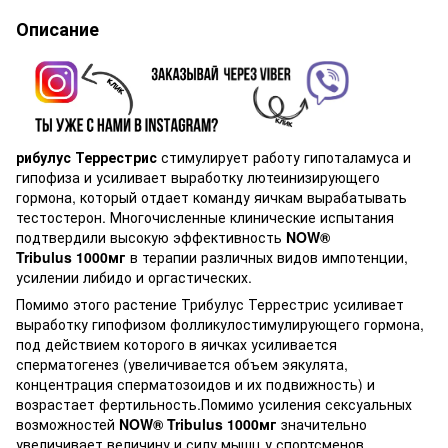
Описание
рибулус Террестрис
стимулирует работу гипоталамуса и
гипофиза и усиливает выработку лютеинизирующего
гормона, который отдает команду яичкам вырабатывать
тестостерон. Многочисленные клинические испытания
подтвердили высокую эффективность
NOW®
Tribulus 1000мг
в терапии различных видов импотенции,
усилении либидо и оргастических.
Помимо этого растение Трибулус Террестрис усиливает
выработку гипофизом фолликулостимулирующего гормона,
под действием которого в яичках усиливается
сперматогенез (увеличивается объем эякулята,
концентрация сперматозоидов и их подвижность) и
возрастает фертильность.Помимо усиления сексуальных
возможностей
NOW® Tribulus 1000мг
значительно
увеличивает величину и силу мышц у спортсменов,