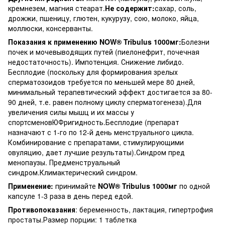
кремнезем, магния стеарат.
Не содержит:
сахар, соль,
дрожжи, пшеницу, глютен, кукурузу, сою, молоко, яйца,
моллюски, консерванты.
Показания к применению NOW® Tribulus 1000мг:
Болезни
почек и мочевыводящих путей (пиелонефрит, почечная
недостаточность). Импотенция. Снижение либидо.
Бесплодие (поскольку для формирования зрелых
сперматозоидов требуется по меньшей мере 80 дней,
минимальный терапевтический эффект достигается за 80-
90 дней, т.е. равен полному циклу сперматогенеза).Для
увеличения силы мышц и их массы у
спортсменовЮФригидность.Бесплодие (препарат
назначают с 1-го по 12-й день менструального цикла.
Комбинирование с препаратами, стимулирующими
овуляцию, дает лучшие результаты).Синдром пред
менопаузы. Предменструальный
синдром.Климактерический синдром.
Применение:
принимайте
NOW® Tribulus 1000мг
по одной
капсуле 1-3 раза в день перед едой.
Противопоказания
: беременность, лактация, гипертрофия
простаты.Размер порции: 1 таблетка