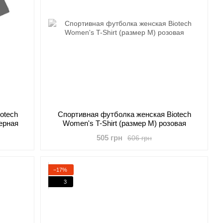
otech
Cпортивная футболка женская Biotech
черная
Women's T-Shirt (размер M) розовая
505 грн
606 грн
−17%
3