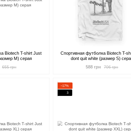
 Biotech T-shirt Just
Cпортивная футболка Biotech T-shi
 (размер M) серая
dont quit white (размер S) сер
588 грн
655 грн
706 грн
−17%
3