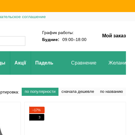
вательское соглашение
График работы:
Мой заказ
Будние:
09:00–18:00
ды
Акції
Падель
Сравнение
Желания
по популярности
сначала дешевле
по названию
ртировка:
−17%
3