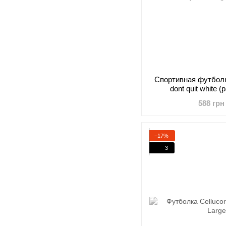
Cпортивная футболка
dont quit white 
588 грн
−17%
3