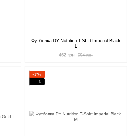
Футболка DY Nutrition T-Shirt Imperial Black
L
462 грн
554 грн
−17%
3