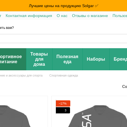
Лучшие цены на продукцию Solgar ✅
т
Контактная информация
О нас
Отзывы о магазине
Пользо
ить вам?
Товары
ортивное
Полезная
для
Наборы
Брен
питание
еда
дома
ние и аксессуары для спорта
Спортивная одежда
Со
−17%
3