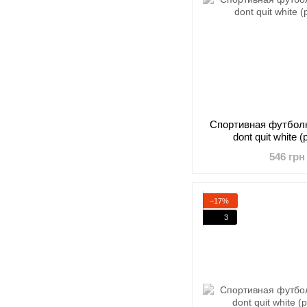
Cпортивная футболка
dont quit white
546 грн
−17%
3