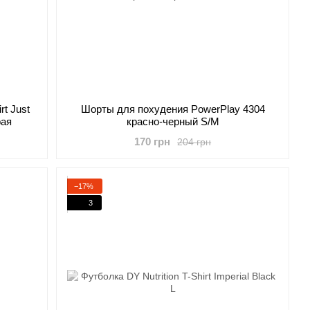
rt Just
Шорты для похудения PowerPlay 4304
рая
красно-черный S/M
170 грн
204 грн
−17%
3