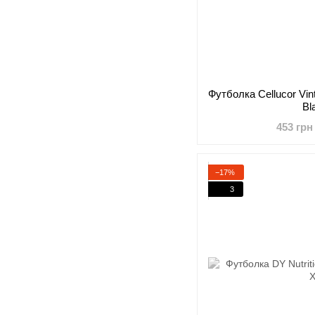
Футболка Cellucor Vin
Bl
453 грн
−17%
3