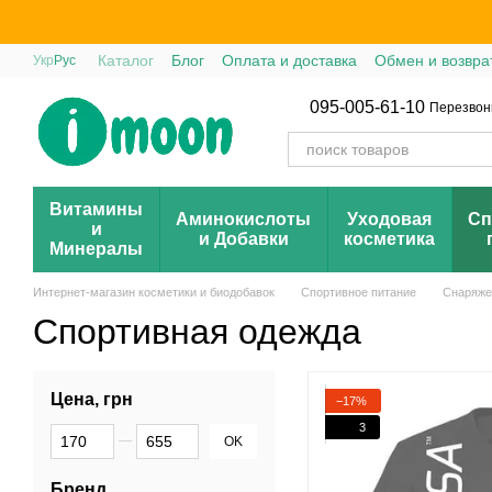
Перейти к основному контенту
Каталог
Блог
Оплата и доставка
Обмен и возвра
Укр
Рус
095-005-61-10
Перезвон
Витамины
Аминокислоты
Уходовая
Сп
и
и Добавки
косметика
Минералы
Интернет-магазин косметики и биодобавок
Спортивное питание
Снаряже
Спортивная одежда
Цена, грн
−17%
3
От Цена, грн
До Цена, грн
OK
Бренд