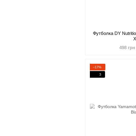
Футболка DY Nutrition
498 грн
−17%
3