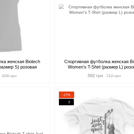
ка женская Biotech
Cпортивная футболка женская Bi
(размер S) розовая
Women's T-Shirt (размер L) роз
592 грн
606 грн
710 грн
−17%
3