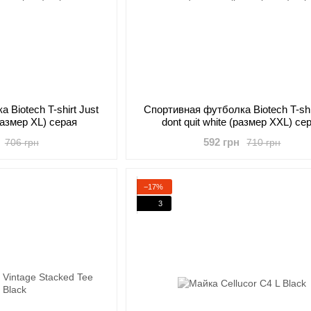
 Biotech T-shirt Just
Cпортивная футболка Biotech T-shi
(размер XL) серая
dont quit white (размер XXL) се
592 грн
706 грн
710 грн
−17%
3