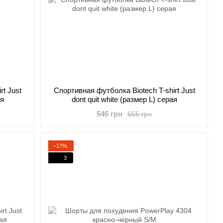
rt Just
Cпортивная футболка Biotech T-shirt Just
ая
dont quit white (размер L) серая
546 грн
655 грн
−17%
3