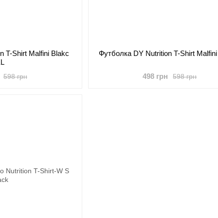
 T-Shirt Malfini Blakc
Футболка DY Nutrition T-Shirt Malfin
XL
498 грн
598 грн
598 грн