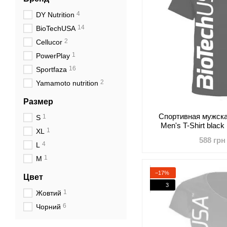
4
DY Nutrition
14
BioTechUSA
2
Cellucor
1
PowerPlay
16
Sportfaza
2
Yamamoto nutrition
Размер
Cпортивная мужска
1
S
Men's T-Shirt blac
1
XL
588 грн
4
L
1
M
−17%
Цвет
3
1
Жовтий
6
Чорний