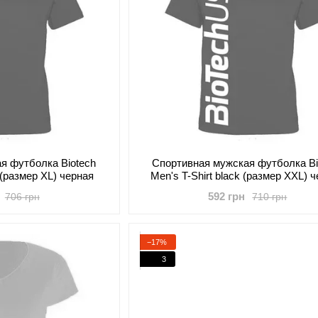
я футболка Biotech
Cпортивная мужская футболка Bi
k (размер XL) черная
Men's T-Shirt black (размер XXL) 
592 грн
706 грн
710 грн
−17%
3