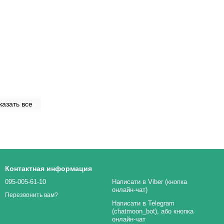
казать все
Контактная информация
095-005-61-10
Написати в Viber (кнопка
онлайн-чат)
Перезвонить вам?
Написати в Telegram
(chatmoon_bot), або кнопка
онлайн-чат