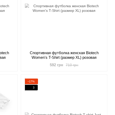
otech
Cпортивная футболка женская Biotech
овая
Women's T-Shirt (размер XL) розовая
592 грн
710 грн
−17%
3