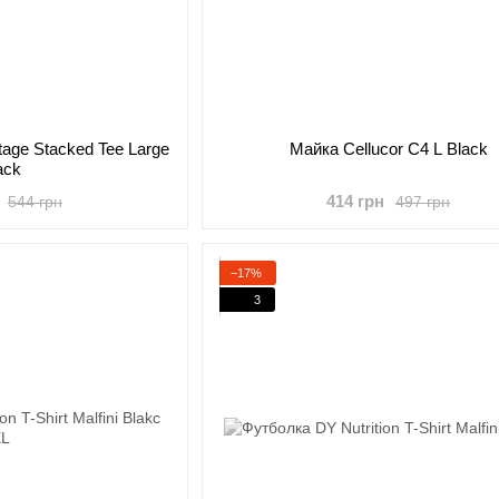
tage Stacked Tee Large
Майка Cellucor C4 L Black
ack
414 грн
544 грн
497 грн
−17%
3