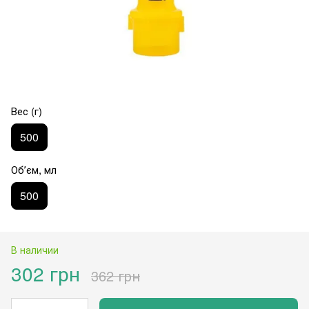
Вес (г)
500
Обʼєм, мл
500
В наличии
302 грн
362 грн