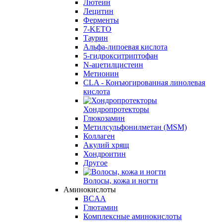
Лютеин
Лецитин
Ферменты
7-KETO
Таурин
Альфа-липоевая кислота
5-гидрокситриптофан
N-ацетилцистеин
Метионин
CLA - Конъюгированная линолевая
кислота
Хондропротекторы
Глюкозамин
Метилсульфонилметан (MSM)
Коллаген
Акулий хрящ
Хондроитин
Другое
Волосы, кожа и ногти
Аминокислоты
BCAA
Глютамин
Комплексные аминокислоты