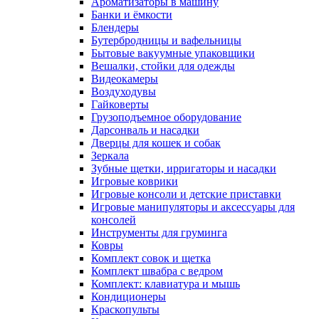
Ароматизаторы в машину
Банки и ёмкости
Блендеры
Бутербродницы и вафельницы
Бытовые вакуумные упаковщики
Вешалки, стойки для одежды
Видеокамеры
Воздуходувы
Гайковерты
Грузоподъемное оборудование
Дарсонваль и насадки
Дверцы для кошек и собак
Зеркала
Зубные щетки, ирригаторы и насадки
Игровые коврики
Игровые консоли и детские приставки
Игровые манипуляторы и аксессуары для
консолей
Инструменты для груминга
Ковры
Комплект совок и щетка
Комплект швабра с ведром
Комплект: клавиатура и мышь
Кондиционеры
Краскопульты