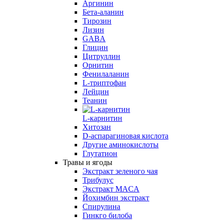
Аргинин
Бета-аланин
Тирозин
Лизин
GABA
Глицин
Цитруллин
Орнитин
Фенилаланин
L-триптофан
Лейцин
Теанин
L-карнитин
Хитозан
D-аспарагиновая кислота
Другие аминокислоты
Глутатион
Травы и ягоды
Экстракт зеленого чая
Трибулус
Экстракт MACA
Йохимбин экстракт
Спирулина
Гинкго билоба