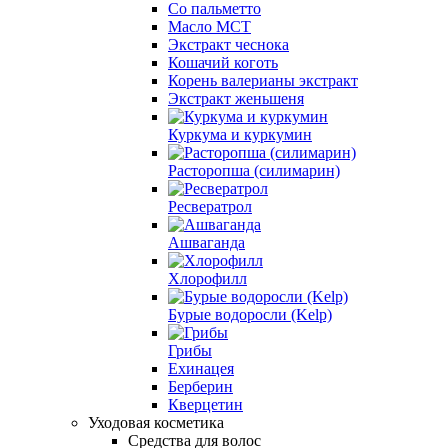
Cо пальметто
Масло MCT
Экстракт чеснока
Кошачий коготь
Корень валерианы экстракт
Экстракт женьшеня
Куркума и куркумин
Расторопша (силимарин)
Ресвератрол
Ашваганда
Хлорофилл
Бурые водоросли (Kelp)
Грибы
Ехинацея
Берберин
Кверцетин
Уходовая косметика
Средства для волос