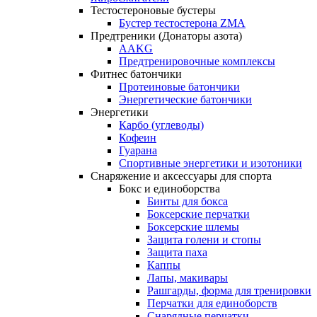
Тестостероновые бустеры
Бустер тестостерона ZMA
Предтреники (Донаторы азота)
AAKG
Предтренировочные комплексы
Фитнес батончики
Протеиновые батончики
Энергетические батончики
Энергетики
Карбо (углеводы)
Кофеин
Гуарана
Спортивные энергетики и изотоники
Снаряжение и аксессуары для спорта
Бокс и единоборства
Бинты для бокса
Боксерские перчатки
Боксерские шлемы
Защита голени и стопы
Защита паха
Каппы
Лапы, макивары
Рашгарды, форма для тренировки
Перчатки для единоборств
Снарядные перчатки