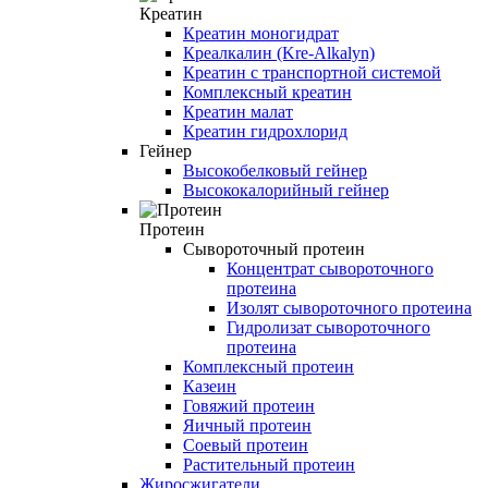
Креатин
Креатин моногидрат
Креалкалин (Kre-Alkalyn)
Креатин с транспортной системой
Комплексный креатин
Креатин малат
Креатин гидрохлорид
Гейнер
Высокобелковый гейнер
Высококалорийный гейнер
Протеин
Сывороточный протеин
Концентрат сывороточного
протеина
Изолят сывороточного протеина
Гидролизат сывороточного
протеина
Комплексный протеин
Казеин
Говяжий протеин
Яичный протеин
Соевый протеин
Растительный протеин
Жиросжигатели