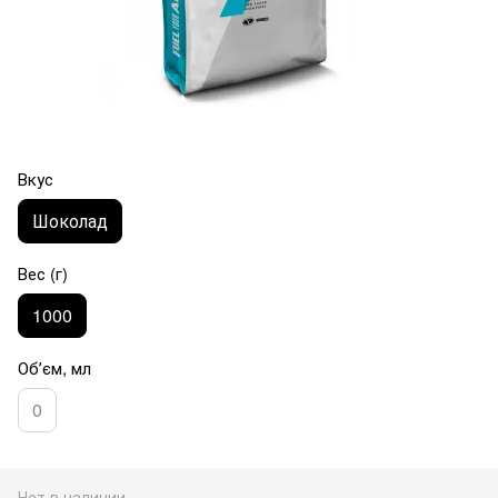
Вкус
Шоколад
Вес (г)
1000
Обʼєм, мл
0
Нет в наличии