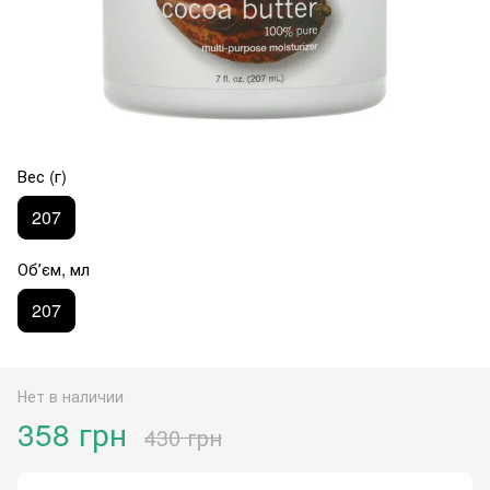
Вес (г)
207
Обʼєм, мл
207
Нет в наличии
358 грн
430 грн