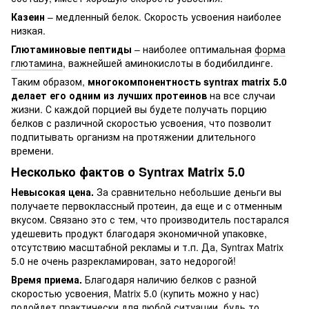
Казеин
– медленный белок. Скорость усвоения наиболее
низкая.
Глютаминовые пептиды
– наиболее оптимальная
форма
глютамина
, важнейшей аминокислоты в бодибилдинге.
Таким образом,
многокомпонентность syntrax matrix 5.0
делает его одним из лучших протеинов
на все случаи
жизни. С каждой порцией вы будете получать порцию
белков с различной скоростью усвоения, что позволит
подпитывать организм на протяжении длительного
времени.
Несколько фактов о Syntrax Matrix 5.0
Невысокая цена.
За сравнительно небольшие деньги вы
получаете первоклассный протеин, да еще и с отменным
вкусом. Связано это с тем, что производитель постарался
удешевить продукт благодаря экономичной упаковке,
отсутствию масштабной рекламы и т.п. Да, Syntrax Matrix
5.0 не очень разрекламирован, зато недорогой!
Время приема.
Благодаря наличию белков с разной
скоростью усвоения, Matrix 5.0 (купить можно у нас)
подойдет практически для любой ситуации, будь то