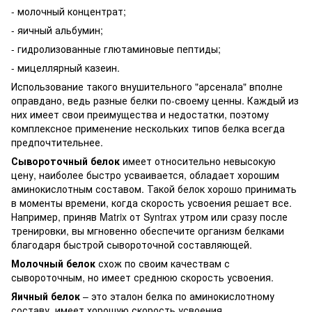
- молочный концентрат;
- яичный альбумин;
- гидролизованные глютаминовые пептиды;
- мицеллярный казеин.
Использование такого внушительного "арсенала" вполне
оправдано, ведь разные белки по-своему ценны. Каждый из
них имеет свои преимущества и недостатки, поэтому
комплексное применение нескольких типов белка всегда
предпочтительнее.
Сывороточный белок
имеет относительно невысокую
цену, наиболее быстро усваивается, обладает хорошим
аминокислотным составом. Такой белок хорошо принимать
в моменты времени, когда скорость усвоения решает все.
Например, приняв Matrix от Syntrax утром или сразу после
тренировки, вы мгновенно обеспечите организм белками
благодаря быстрой сывороточной составляющей.
Молочный белок
схож по своим качествам с
сывороточным, но имеет среднюю скорость усвоения.
Яичный белок
– это эталон белка по аминокислотному
составу, имеет хорошую скорость усвоения.