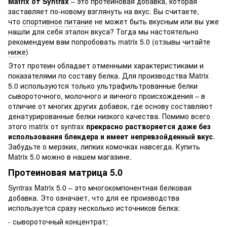
Matrix от Syntrax
– это протеиновая добавка, которая
заставляет по-новому взглянуть на вкус. Вы считаете,
что
спортивное питание
не может быть вкусным или вы уже
нашли для себя эталон вкуса? Тогда мы настоятельно
рекомендуем вам попробовать matrix 5.0 (отзывы
читайте
ниже
)
Этот протеин обладает отменными характеристиками и
показателями по составу белка. Для производства Matrix
5.0 используются только ультрафильтрованные белки
сывороточного, молочного и яичного происхождения – в
отличие от многих других добавок, где основу составляют
денатурированные белки низкого качества. Помимо всего
этого matrix от syntrax
прекрасно растворяется даже без
использования блендера и имеет непревзойденный вкус
.
Забудьте о мерзких, липких комочках навсегда. Купить
Matrix 5.0 можно в нашем магазине.
Протеиновая матрица 5.0
Syntrax Matrix 5.0 – это многокомпонентная белковая
добавка. Это означает, что для ее производства
используется сразу несколько источников белка:
- сывороточный концентрат;