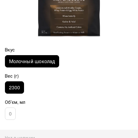
Вкус
Молочный шоколад
Вес (г)
2300
Обʼєм, мл
0
Нет в наличии