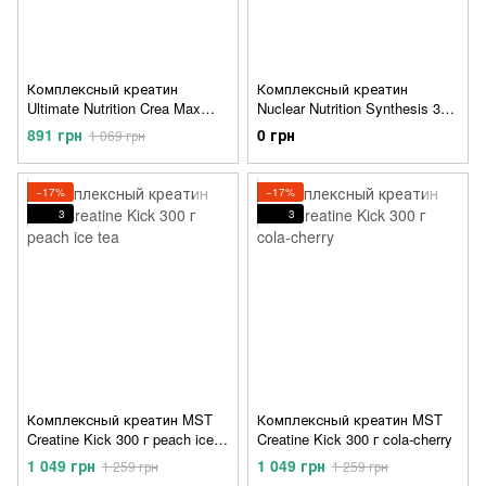
Комплексный креатин
Комплексный креатин
Ultimate Nutrition Crea Max
Nuclear Nutrition Synthesis 300
1000 mg 144 капсул
г lychee
891 грн
0 грн
1 069 грн
−17%
−17%
3
3
Комплексный креатин MST
Комплексный креатин MST
Creatine Kick 300 г peach ice
Creatine Kick 300 г cola-cherry
tea
1 049 грн
1 049 грн
1 259 грн
1 259 грн