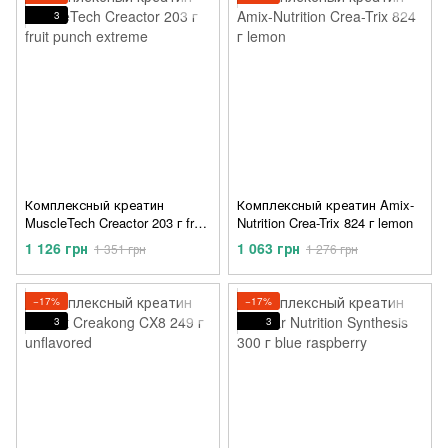
3
Комплексный креатин
Комплексный креатин Amix-
MuscleTech Creactor 203 г fruit
Nutrition Crea-Trix 824 г lemon
punch extreme
1 126 грн
1 063 грн
1 351 грн
1 276 грн
−17%
−17%
3
3