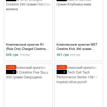
Комплексный креатин R1
Комплексный креатин MST
(Rule One) Charged Creatine
Creatine Kick 300 грамм
240 грамм Голубая малина
Клубника-киви
645 грн
461 грн
774 грн
553 грн
−17%
−17%
3
3