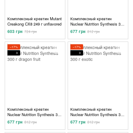
Комплексный креатин Mutant
Комплексный креатин
Creakong CX8 249 г unflavored
Nuclear Nutrition Synthesis 300
г blue raspberry
603 грн
677 грн
724 грн
812 грн
−17%
−17%
3
3
Комплексный креатин
Комплексный креатин
Nuclear Nutrition Synthesis 300
Nuclear Nutrition Synthesis 300
г dragon fruit
г exotic
677 грн
677 грн
812 грн
812 грн