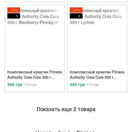
−17%
−17%
3
3
Комплексный креатин Fitness
Комплексный креатин Fitness
Authority Crea Core 300 г
Authority Crea Core 300 г
Blackberry-Pineapple
Lychee
596 грн
596 грн
715 грн
715 грн
Показать еще 2 товара