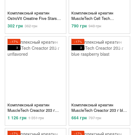
Комплексный креатин
Комплексный креатин
OstroVit Creatine Five Stars
MuscleTech Cell Tech
300 грамм Смородина
Performance Series 1360 г
302 грн
790 грн
362 грн
948 грн
tropical citrus punch
−17%
−17%
3
3
Комплексный креатин
Комплексный креатин
MuscleTech Creactor 203 г
MuscleTech Creactor 203 г blue
unflavored
raspberry blast
1 126 грн
664 грн
1 351 грн
797 грн
−17%
−17%