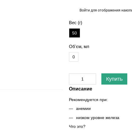
Войти
для отображения накопи
%
Вес (г)
50
Обʼєм, мл
0
Купить
Описание
Рекомендуется при:
анемии
низком уровне железа
Что это?