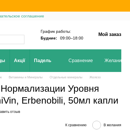
вательское соглашение
График работы:
Мой заказ
Будние:
09:00–18:00
ды
Акції
Падель
Сравнение
Желания
ок
Витамины и Минералы
Отдельные минералы
Железо
 Нормализации Уровня
Vin, Erbenobili, 50мл капли
авить отзыв
К сравнению
В желания