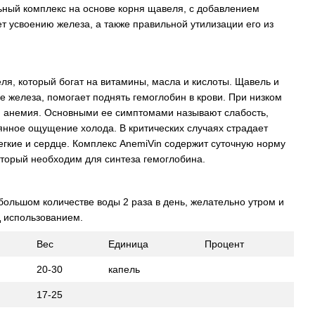
льный комплекс на основе корня щавеля, с добавлением
т усвоению железа, а также правильной утилизации его из
ля, который богат на витамины, масла и кислоты. Щавель и
е железа, помогает поднять гемоглобин в крови. При низком
я анемия. Основными ее симптомами называют слабость,
оянное ощущение холода. В критических случаях страдает
легкие и сердце. Комплекс AnemiVin содержит суточную норму
оторый необходим для синтеза гемоглобина.
большом количестве воды 2 раза в день, желательно утром и
 использованием.
Вес
Единица
Процент
20-30
капель
17-25