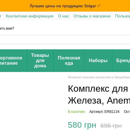
Лучшие цены на продукцию Solgar ✅
т
Контактная информация
О нас
Отзывы о магазине
Пользо
ить вам?
Товары
ортивное
Полезная
для
Наборы
Брен
питание
еда
дома
Интернет-магазин косметики и биодобав
Комплекс для
Железа, Anemi
В наличии
Артикул: ERB1134
Ост
580 грн
696 грн