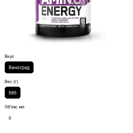
Вкус
Виноград
Вес (г)
585
Обʼєм, мл
0