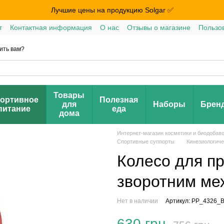
Лучшие цены на продукцию Solgar ✅
т
Контактная информация
О нас
Отзывы о магазине
Пользо
ить вам?
Товары
ортивное
Полезная
для
Наборы
Брен
питание
еда
дома
Интернет-магазин косметики и биодобав
Спортивные суппорты
Кинезиологиче
Колесо для пр
зворотним ме
Нет в наличии
Артикул: PP_4326_B
630 грн