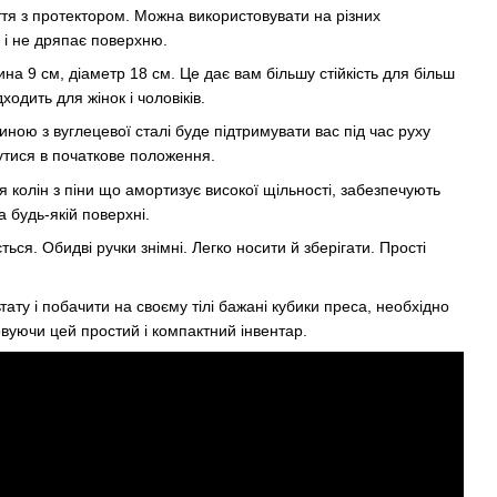
тя з протектором. Можна використовувати на різних
 і не дряпає поверхню.
а 9 см, діаметр 18 см. Це дає вам більшу стійкість для більш
ходить для жінок і чоловіків.
ною з вуглецевої сталі буде підтримувати вас під час руху
утися в початкове положення.
я колін з піни що амортизує високої щільності, забезпечують
а будь-якій поверхні.
ться. Обидві ручки знімні. Легко носити й зберігати. Прості
ту і побачити на своєму тілі бажані кубики преса, необхідно
вуючи цей простий і компактний інвентар.