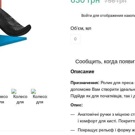
756 грн
Войти
для отображения накопи
%
Обʼєм, мл
0
Сообщить, когда появи
Описание
Призначення:
Ролик для преса
допоможе Вам створити ідеальний
Підійде як для початківців, так і
Опис:
Анатомічні ручки з міцною 
і комфорт для кисті. Покриття
Покращує рельєф і форму живо