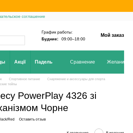
вательское соглашение
График работы:
Мой заказ
Будние:
09:00–18:00
ды
Акції
Падель
Сравнение
Желания
ок
Спортивное питание
Снаряжение и аксессуары для спорта
ские тейпы
есу PowerPlay 4326 зі
ханізмом Чорне
lack/Red
Оставить отзыв
К сравнению
В желания