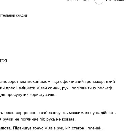
тельной скидки
тся
 з поворотним механізмом - це ефективний тренажер, який
 прес і зміцнити м'язи спини, рук і поліпшити їх рельєф.
 для просунутих користувачів.
сталевою серцевиною забезпечують максимальну надійність
 ручки не поглинає піт, рука не ковзає.
та. Підвищує тонус м'язів рук, ніг, стегон і плечей.