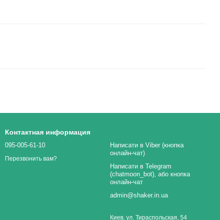
Контактная информация
095-005-61-10
Написати в Viber (кнопка
онлайн-чат)
Перезвонить вам?
Написати в Telegram
(chatmoon_bot), або кнопка
онлайн-чат
admin@shaker.in.ua
Киев, ул. Тираспольская, 54