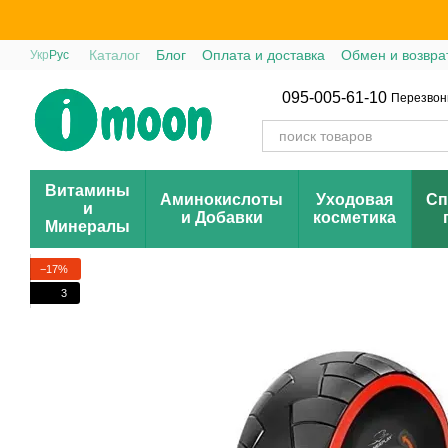
Перейти к основному контенту
Каталог
Блог
Оплата и доставка
Обмен и возвра
Укр
Рус
095-005-61-10
Перезвон
Витамины
Аминокислоты
Уходовая
Сп
и
и Добавки
косметика
Минералы
−17%
3