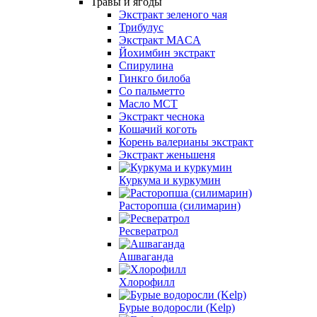
Травы и ягоды
Экстракт зеленого чая
Трибулус
Экстракт MACA
Йохимбин экстракт
Спирулина
Гинкго билоба
Cо пальметто
Масло MCT
Экстракт чеснока
Кошачий коготь
Корень валерианы экстракт
Экстракт женьшеня
Куркума и куркумин
Расторопша (силимарин)
Ресвератрол
Ашваганда
Хлорофилл
Бурые водоросли (Kelp)