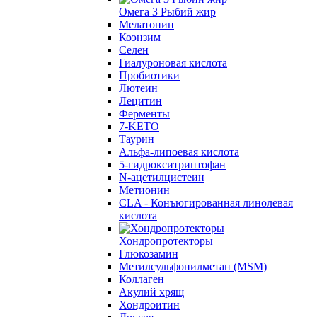
Омега 3 Рыбий жир
Мелатонин
Коэнзим
Селен
Гиалуроновая кислота
Пробиотики
Лютеин
Лецитин
Ферменты
7-KETO
Таурин
Альфа-липоевая кислота
5-гидрокситриптофан
N-ацетилцистеин
Метионин
CLA - Конъюгированная линолевая
кислота
Хондропротекторы
Глюкозамин
Метилсульфонилметан (MSM)
Коллаген
Акулий хрящ
Хондроитин