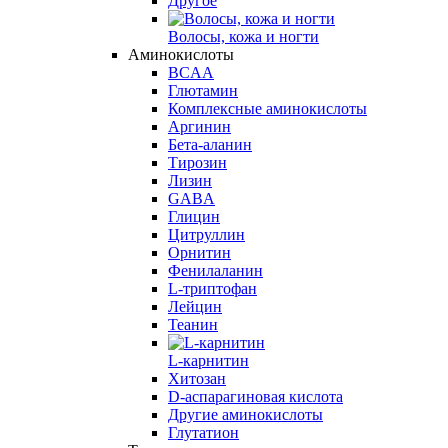
Другое
Волосы, кожа и ногти
Аминокислоты
BCAA
Глютамин
Комплексные аминокислоты
Аргинин
Бета-аланин
Тирозин
Лизин
GABA
Глицин
Цитруллин
Орнитин
Фенилаланин
L-триптофан
Лейцин
Теанин
L-карнитин
Хитозан
D-аспарагиновая кислота
Другие аминокислоты
Глутатион