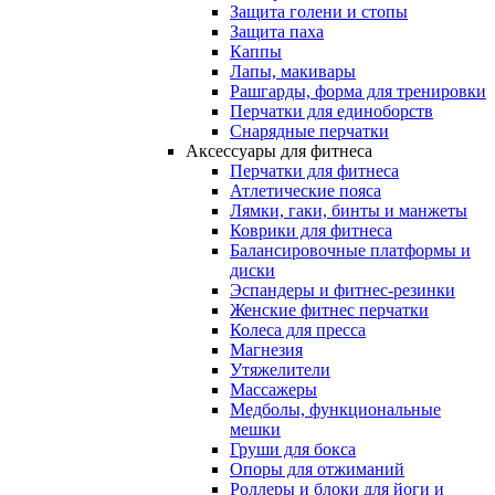
Защита голени и стопы
Защита паха
Каппы
Лапы, макивары
Рашгарды, форма для тренировки
Перчатки для единоборств
Снарядные перчатки
Аксессуары для фитнеса
Перчатки для фитнеса
Атлетические пояса
Лямки, гаки, бинты и манжеты
Коврики для фитнеса
Балансировочные платформы и
диски
Эспандеры и фитнес-резинки
Женские фитнес перчатки
Колеса для пресса
Магнезия
Утяжелители
Массажеры
Медболы, функциональные
мешки
Груши для бокса
Опоры для отжиманий
Роллеры и блоки для йоги и