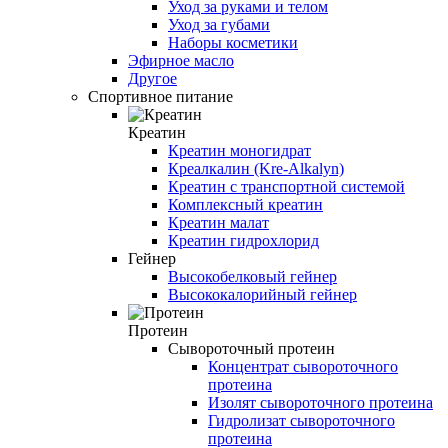
Уход за руками и телом
Уход за губами
Наборы косметики
Эфирное масло
Другое
Спортивное питание
Креатин
Креатин моногидрат
Креалкалин (Kre-Alkalyn)
Креатин с транспортной системой
Комплексный креатин
Креатин малат
Креатин гидрохлорид
Гейнер
Высокобелковый гейнер
Высококалорийный гейнер
Протеин
Сывороточный протеин
Концентрат сывороточного
протеина
Изолят сывороточного протеина
Гидролизат сывороточного
протеина