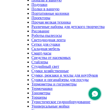
Пеналы в ванную
Подушки
Полки в ванную
Портативные колонки
Проекторы
Прочая мелкая техника
Различные наборы для детского творчества
Рисование
Роботы-пылесосы
Светодиодная лента
Сетки для сушки
Складная мебель
Смарт-часы
Средства от насекомых
Стайлеры
Студийный свет
Сумки хозяйственные
Сумки, рюкзаки и чехлы для ноутбуков
Сушки и органайзеры для посуды
Термометры и гигрометры
Термочашки
Тонометры
Торшеры
Туристическое гидрооборудование
Универсальные мойки