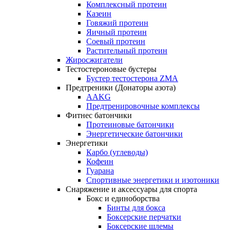
Комплексный протеин
Казеин
Говяжий протеин
Яичный протеин
Соевый протеин
Растительный протеин
Жиросжигатели
Тестостероновые бустеры
Бустер тестостерона ZMA
Предтреники (Донаторы азота)
AAKG
Предтренировочные комплексы
Фитнес батончики
Протеиновые батончики
Энергетические батончики
Энергетики
Карбо (углеводы)
Кофеин
Гуарана
Спортивные энергетики и изотоники
Снаряжение и аксессуары для спорта
Бокс и единоборства
Бинты для бокса
Боксерские перчатки
Боксерские шлемы