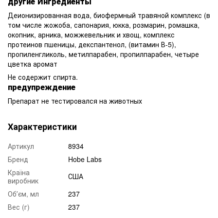
другие Ингредиенты
Деионизированная вода, биофермный травяной комплекс (в
том числе жожоба, сапонария, юкка, розмарин, ромашка,
окопник, арника, можжевельник и хвощ, комплекс
протеинов пшеницы, декспантенол, (витамин В-5),
пропиленгликоль, метилпарабен, пропилпарабен, четыре
цветка аромат
Не содержит спирта.
предупреждение
Препарат не тестировался на животных
Характеристики
Артикул
8934
Бренд
Hobe Labs
Країна
США
виробник
Обʼєм, мл
237
Вес (г)
237