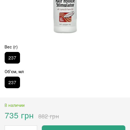
Вес (г)
237
Обʼєм, мл
237
В наличии
735 грн
882 грн